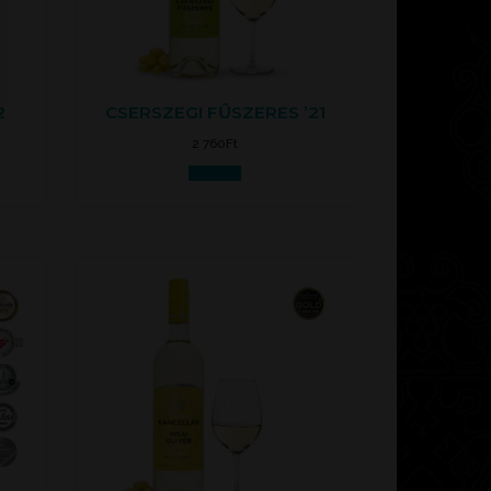
2
CSERSZEGI FŰSZERES ’21
2 760
Ft
Kosárba