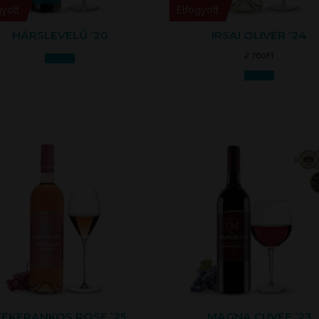
gyott
Elfogyott
HÁRSLEVELŰ ’20
IRSAI OLIVÉR ’24
2 760
Ft
Tovább
Tovább
KÉKFRANKOS ROSE ’25
MAGNA CUVÉE ’23