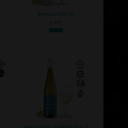
IRSAI OLIVÉR ’25
2 760
Ft
Kosárba
NAGY-SOMLÓI HÁRSLEVELŰ