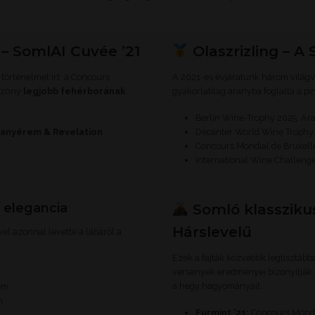
 – SomlAI Cuvée ’21
Olaszrizling – A
örténelmet írt: a Concours
A 2021-es évjáratunk három világve
mezőny
legjobb fehérborának
gyakorlatilag aranyba foglalta a pi
Berlin Wine-Trophy 2025: A
anyérem & Revelation
Decanter World Wine Trophy
Concours Mondial de Bruxell
International Wine Challeng
s elegancia
Somló klasszikus
Hárslevelű
l azonnal levette a lábáról a
Ezek a fajták közvetítik legtisztá
versenyek eredményei bizonyítják,
a hegy hagyományait.
em
m
Furmint ’21:
Concours Mondi