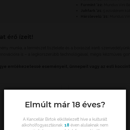
Furmint ’22:
Mundus Vini Be
Juhfark ’21:
5 ezüstérem kü
Hárslevelű ’21:
Mundus Vini
 érő ízeit!
y munka, a természet tisztelete és a borászat iránti szenvedélyünk á
nnovációra is – a legkorszerűbb technológiával, mégis kézműves gon
tegye emlékezetessé eseményeit, ünnepeit vagy az esti koccint
Elmúlt már 18 éves?
A Kancellár Birtok elkötelezett híve a kulturált
alkoholfogyasztásnak.
18
éven aluliaknak nem