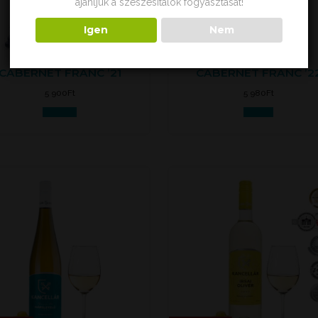
ajánljuk a szeszesitalok fogyasztását!
Igen
Nem
Elfogyott
CABERNET FRANC ’21
CABERNET FRANC ’2
5 900
Ft
5 980
Ft
Kosárba
Tovább