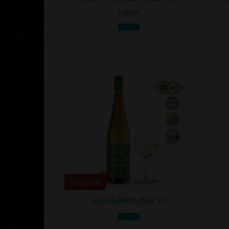
2 760
Ft
Tovább
Elfogyott
OLASZRIZLING ’21
Tovább