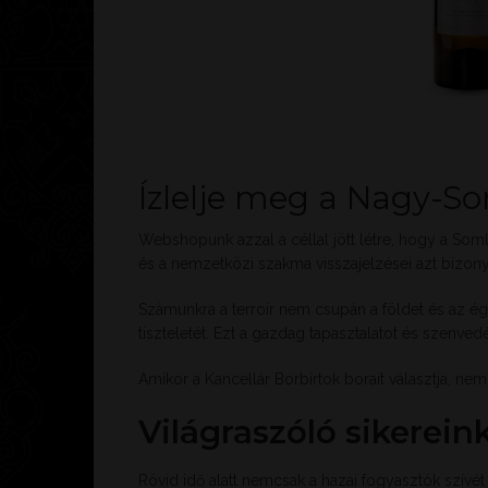
Ízlelje meg a Nagy-Som
Webshopunk azzal a céllal jött létre, hogy a Somló
és a nemzetközi szakma visszajelzései azt bizonyítj
Számunkra a terroir nem csupán a földet és az égha
tiszteletét. Ezt a gazdag tapasztalatot és szenv
Amikor a Kancellár Borbirtok borait választja, ne
Világraszóló sikerein
Rövid idő alatt nemcsak a hazai fogyasztók szívét