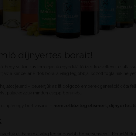
ló díjnyertes borait!
-hegy vulkanikus terroirjának egyedülálló ízeit közvetlenül eljuttass
ák: a Kancellár Birtok borai a világ legjobbjai között foglalnak helyet
jlatot jelenti – beleértjük az itt dolgozó emberek generációk óta felh
edélyt palackozzuk minden csepp borunkba.
m csupán egy bort vásárol –
nemzetközileg elismert, díjnyertes t
k
 nyertük el, hanem a világ legrangosabb borversenyein – Berlintől Br