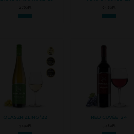
2 760
Ft
6 980
Ft
Kosárba
Kosárba
OLASZRIZLING ’22
RED CUVÉE ’24
3 190
Ft
5 480
Ft
Kosárba
Kosárba