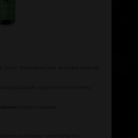
uk Önhöz. Pincészetünk fiatal, de boraink érettsége
.
almozott tudását, a szőlő és a bor iránti mély
ételeket
tudhat a magáénak.
üsszelen át Londonig – sorra hoztuk el a