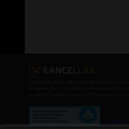
Bejegyzések
lapozása
A Kancellár Bírtok a Nagy-Somlói Borvidék egyik 
Környéke Borút Egyesület és Borlovagrend Kancellár
az akkor 11 hektáros, ma már 20 hektáron szőlőt m