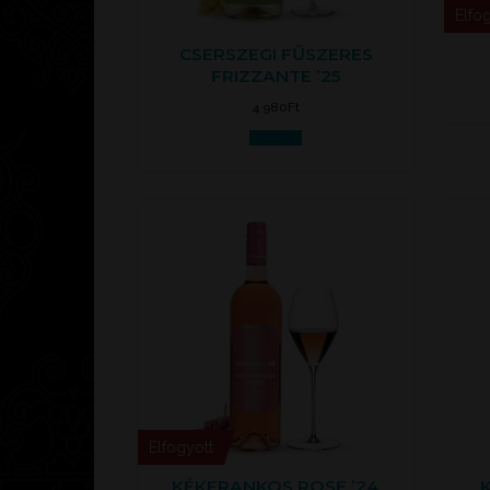
Elfo
CSERSZEGI FŰSZERES
FRIZZANTE ’25
4 980
Ft
Kosárba
Elfogyott
KÉKFRANKOS ROSE ’24