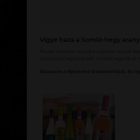
Vigye haza a Somló-hegy aranyat
Minden elismerés mögött a szőlőben végzett kemén
évszázados hagyományait, nyitottak vagyunk az i
Válasszon a díjnyertes tételeink közül, és 