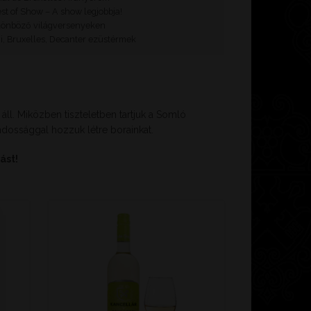
st of Show – A show legjobbja!
lönböző világversenyeken
, Bruxelles, Decanter ezüstérmek
ll. Miközben tiszteletben tartjuk a Somló
dossággal hozzuk létre borainkat.
ást!