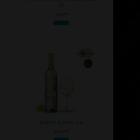
’21
3 190
Ft
Kosárba
SZENT ILONA ’24
15 900
Ft
Kosárba