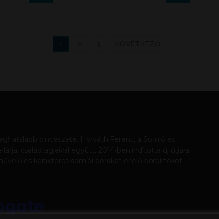
1
2
3
KÖVETKEZŐ
legfiatalabb pincészete. Horváth Ferenc, a Somló és
ja, családtagjaival együtt, 2014-ben indította új útjára
űvelő és karakteres somlói borokat érlelő borbírtokot.