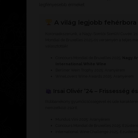
legfényesebb érmeket.
A világ legjobb fehérbora
Koronaékszerünk, a Nagy-Somlói SomlAI Cuvée ’21 t
Mondial de Bruxelles 2025-ös versenyén a teljes 
választották!
Concours Mondial de Bruxelles 2025:
Nagy Ar
International White Wine
Berliner Wein Trophy 2025: Aranyérem
WineLovers Wine Awards 2025: Aranyérem
Irsai Olivér ’24 – Frissesség é
Robbanékony gyümölcsösségével és üde karakteréve
nemzetközi zsűrit.
Mundus Vini 2025: Aranyérem
Concours Mondial de Bruxelles 2025: Ezüstér
International Wine Challenge 2025: Ezüstére