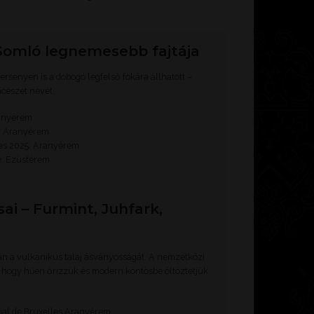
 Somló legnemesebb fajtája
rsenyen is a dobogó legfelső fokára állhatott –
ncészet nevét.
ranyérem
: Aranyérem
es 2025: Aranyérem
e: Ezüstérem
ai – Furmint, Juhfark,
bban a vulkanikus talaj ásványosságát. A nemzetközi
 hogy hűen őrizzük és modern köntösbe öltöztetjük
al de Bruxelles Aranyérem