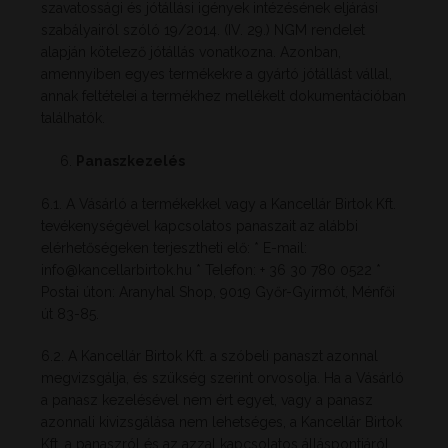
szavatossági és jótállási igények intézésének eljárási
szabályairól szóló 19/2014. (IV. 29.) NGM rendelet
alapján kötelező jótállás vonatkozna. Azonban,
amennyiben egyes termékekre a gyártó jótállást vállal,
annak feltételei a termékhez mellékelt dokumentációban
találhatók.
Panaszkezelés
6.1. A Vásárló a termékekkel vagy a Kancellár Birtok Kft.
tevékenységével kapcsolatos panaszait az alábbi
elérhetőségeken terjesztheti elő: * E-mail:
info@kancellarbirtok.hu
* Telefon: + 36 30 780 0522 *
Postai úton: Aranyhal Shop, 9019 Győr-Gyirmót, Ménfői
út 83-85.
6.2. A Kancellár Birtok Kft. a szóbeli panaszt azonnal
megvizsgálja, és szükség szerint orvosolja. Ha a Vásárló
a panasz kezelésével nem ért egyet, vagy a panasz
azonnali kivizsgálása nem lehetséges, a Kancellár Birtok
Kft. a panaszról és az azzal kapcsolatos álláspontjáról