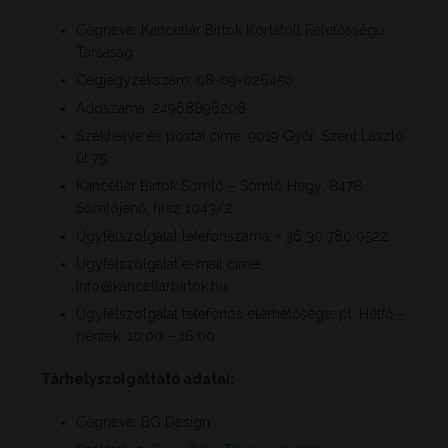
Cégneve: Kancellár Birtok Korlátolt Felelősségű
Társaság
Cégjegyzékszám: 08-09-026450
Adószáma: 24968896208
Székhelye és postai címe: 9019 Győr, Szent László
út 75.
Kancellár Birtok Somló – Somló Hegy: 8478
Somlójenő, hrsz 1043/2.
Ügyfélszolgálat telefonszáma: + 36 30 780 0522
Ügyfélszolgálat e-mail címe:
info@kancellarbirtok.hu
Ügyfélszolgálat telefonos elérhetősége: pl. Hétfő –
péntek: 10:00 – 16:00
Tárhelyszolgáltató adatai:
Cégneve: BG Design