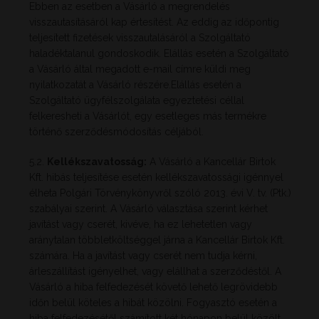
Ebben az esetben a Vásárló a megrendelés
visszautasításáról kap értesítést. Az eddig az időpontig
teljesített fizetések visszautalásáról a Szolgáltató
haladéktalanul gondoskodik. Elállás esetén a Szolgáltató
a Vásárló által megadott e-mail címre küldi meg
nyilatkozatát a Vásárló részére.Elállás esetén a
Szolgáltató ügyfélszolgálata egyeztetési céllal
felkeresheti a Vásárlót, egy esetleges más termékre
történő szerződésmódosítás céljából.
5.2.
Kellékszavatosság:
A Vásárló a Kancellár Birtok
Kft. hibás teljesítése esetén kellékszavatossági igénnyel
élheta Polgári Törvénykönyvről szóló 2013. évi V. tv. (Ptk.)
szabályai szerint. A Vásárló választása szerint kérhet
javítást vagy cserét, kivéve, ha ez lehetetlen vagy
aránytalan többletköltséggel járna a Kancellár Birtok Kft.
számára. Ha a javítást vagy cserét nem tudja kérni,
árleszállítást igényelhet, vagy elállhat a szerződéstől. A
Vásárló a hiba felfedezését követő lehető legrövidebb
időn belül köteles a hibát közölni. Fogyasztó esetén a
hiba felfedezésétől számított két hónapon belül közölt