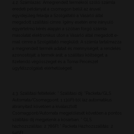
4.2. Számlázás: Amegrendelt termékről szóló számla
eredeti példányát a csomagon belül az áruval
egyidejűleg feladja a Szolgáltató a Vásárló által
megadott szállítási címre. Igény esetén erre irányuló
egyértelmű kérés alapján a szóban forgó számla
másolatát elektronikus úton a Vásárló által megadott e-
mail címre a Szolgáltató megküldi. A számla tartalmazza
a megrendelt termék adatait és mennyiségét, a rendelés
azonosítóját, a termék árát, a szállítási költséget, a
fizetendő végösszeget és a Tornai Pincészet
ügyfélszolgálati elérhetőségeit.
4.3. Szállítási feltételek: * Szállítási díj: *Packeta/GLS
Automata/Csomagpont: 1 130Ft-tól (az automatikus
átirányítást követően a kiválasztott
Csomagpont/Automata megjelölését követően a pontos
szállítási díj megjelenik a kosárban. * GLS
házhozszállítás: 2 786Ft * Packeta Házhozszállítás: 2
946Ft.