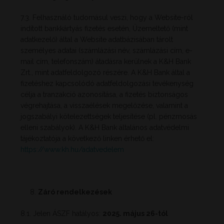
7.3. Felhasználó tudomásul veszi, hogy a Website-ról
indított bankkártyás fizetés esetén, Üzemeltető (mint
adatkezelő) által a Website adatbázisában tárolt
személyes adatai (számlázási név, számlázási cím, e-
mail cím, telefonszám) átadásra kerülnek a K&H Bank
Zrt., mint adatfeldolgozó részére. A K&H Bank által a
fizetéshez kapcsolódó adatfeldolgozási tevékenység
célja a tranzakció azonosítása, a fizetés biztonságos
végrehajtása, a visszaélések megelőzése, valamint a
jogszabályi kötelezettségek teljesítése (pl. pénzmosás
elleni szabályok). A K&H Bank általános adatvédelmi
tájékoztatója a következő linken érhető el:
https://www.kh.hu/adatvedelem
Záró rendelkezések
8.1. Jelen ÁSZF hatályos:
2025. május 26-tól