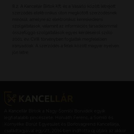
8.2. A Kancellár Birtok Kft. és a Vásárló között létrejött
szerződés elektronikus úton megkötött szerződésnek
minősül, amelyre az elektronikus kereskedelmi
szolgáltatások, valamint az információs társadalommal
összefüggő szolgáltatások egyes kérdéseiről szóló
2001. évi CVIII. törvényben foglaltak megfelelően
irányadóak. A szerződés a felek között magyar nyelven
jön létre.
A Kancellár Bírtok a Nagy-Somlói Borvidék egyik
legfiatalabb pincészete. Horváth Ferenc, a Somló és
Környéke Borút Egyesület és Borlovagrend Kancellárja,
családtagjaival együtt, 2014-ben indította új útjára az akkor