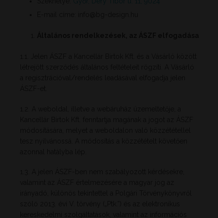
Székhelye:
Győr, Déry Tibor u. 11, 9024
E-mail címe:
info@bg-design.hu
Általános rendelkezések, az ÁSZF elfogadása
1.1. Jelen ÁSZF a Kancellár Birtok Kft. és a Vásárló között
létrejött szerződés általános feltételeit rögzíti. A Vásárló
a regisztrációval/rendelés leadásával elfogadja jelen
ÁSZF-et.
1.2. A weboldal, illetve a webáruház üzemeltetője, a
Kancellár Birtok Kft. fenntartja magának a jogot az ÁSZF
módosítására, melyet a weboldalon való közzététellel
tesz nyilvánossá. A módosítás a közzétételt követően
azonnal hatályba lép.
1.3. A jelen ÁSZF-ben nem szabályozott kérdésekre,
valamint az ÁSZF értelmezésére a magyar jog az
irányadó, különös tekintettel a Polgári Törvénykönyvről
szóló 2013. évi V. törvény („Ptk.”) és az elektronikus
kereskedelmi szolgáltatások, valamint az információs