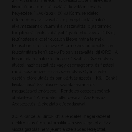
2.3. A vásárlás menete: * A kiválasztott termékek és a
kívánt űrtartalom kiválasztását követően kosárba
helyezése. * 450/2023. (X. 4.) Korm. rendelet
értelmében a visszaváltási díj megállapításának és
alkalmazásának, valamint a visszaváltási díjas termék
forgalmazásának szabályait figyelembe véve a DRS díj
feltüntetése a kosár oldalon illetve már a termék
leírásában is részletezve: A termékhez automatikusan
felszámításra kerül az 50 Ft-os visszaváltási díj (DRS).* A
kosár tartalmának ellenőrzése. * Szállítási (személyes
átvétel, házhozszállítás vagy csomagpont). és fizetési
mód (készpénzes – csak személyes Győri átvétel
esetén, előre utalás és bankkártyás fizetés – K&H Bank )
kiválasztása* Szállítási és számlázási adatok
megadása/ellenőrzése. * Rendelés összegzésének
áttekintése. * A rendelés elküldése az ÁSZF és az
Adatkezelési tájékoztató elfogadásával.
2.4. A Kancellár Birtok Kft. a rendelés megérkezését
elektronikus úton, automatikusan visszaigazolja. Ez a
visszaigazolás nem jelenti a szerződés létrejöttét,