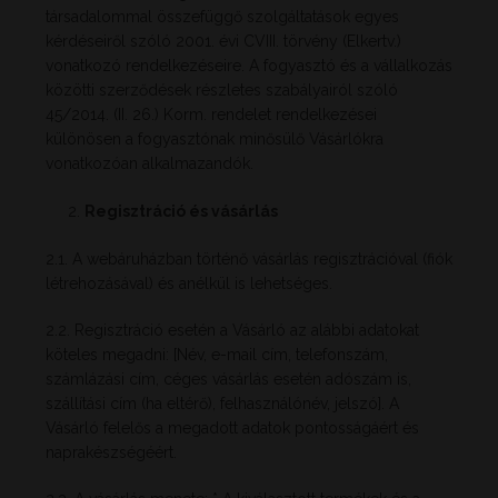
társadalommal összefüggő szolgáltatások egyes
kérdéseiről szóló 2001. évi CVIII. törvény (Elkertv.)
vonatkozó rendelkezéseire. A fogyasztó és a vállalkozás
közötti szerződések részletes szabályairól szóló
45/2014. (II. 26.) Korm. rendelet rendelkezései
különösen a fogyasztónak minősülő Vásárlókra
vonatkozóan alkalmazandók.
Regisztráció és vásárlás
2.1. A webáruházban történő vásárlás regisztrációval (fiók
létrehozásával) és anélkül is lehetséges.
2.2. Regisztráció esetén a Vásárló az alábbi adatokat
köteles megadni: [Név, e-mail cím, telefonszám,
számlázási cím, céges vásárlás esetén adószám is,
szállítási cím (ha eltérő), felhasználónév, jelszó]. A
Vásárló felelős a megadott adatok pontosságáért és
naprakészségéért.