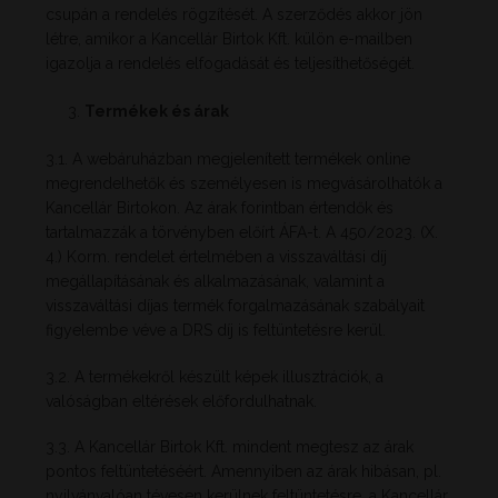
csupán a rendelés rögzítését. A szerződés akkor jön
létre, amikor a Kancellár Birtok Kft. külön e-mailben
igazolja a rendelés elfogadását és teljesíthetőségét.
Termékek és árak
3.1. A webáruházban megjelenített termékek online
megrendelhetők és személyesen is megvásárolhatók a
Kancellár Birtokon. Az árak forintban értendők és
tartalmazzák a törvényben előírt ÁFA-t. A 450/2023. (X.
4.) Korm. rendelet értelmében a visszaváltási díj
megállapításának és alkalmazásának, valamint a
visszaváltási díjas termék forgalmazásának szabályait
figyelembe véve a DRS díj is feltüntetésre kerül.
3.2. A termékekről készült képek illusztrációk, a
valóságban eltérések előfordulhatnak.
3.3. A Kancellár Birtok Kft. mindent megtesz az árak
pontos feltüntetéséért. Amennyiben az árak hibásan, pl.
nyilvánvalóan tévesen kerülnek feltüntetésre, a Kancellár