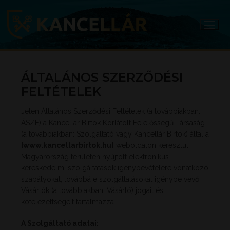
Ugrás
a
tartalomra
ÁLTALÁNOS SZERZŐDÉSI
FELTÉTELEK
Jelen Általános Szerződési Feltételek (a továbbiakban:
ÁSZF) a Kancellár Birtok Korlátolt Felelősségű Társaság
(a továbbiakban: Szolgáltató vagy Kancellár Birtok) által a
[www.kancellarbirtok.hu]
weboldalon keresztül
Magyarország területén nyújtott elektronikus
kereskedelmi szolgáltatások igénybevételére vonatkozó
szabályokat, továbbá e szolgáltatásokat igénybe vevő
Vásárlók (a továbbiakban: Vásárló) jogait és
kötelezettségeit tartalmazza.
A Szolgáltató adatai: