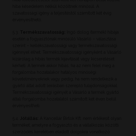
hiba késedelem nélkül közöltnek minősül. A
szavatossági igény a teljesítéstől számított két évig
érvényesíthető.
5.3.
Termékszavatosság:
Ingó dolog (termék) hibája
esetén a fogyasztónak minősülő Vásárló – választása
szerint – kellékszavatossági vagy termékszavatossági
igénnyel élhet. Termékszavatossági igényként a Vásárló
kizárólag a hibás termék kijavítását vagy kicserélését
kérheti. A termék akkor hibás, ha az nem felel meg a
forgalomba hozatalakor hatályos minőségi
követelményeknek vagy pedig, ha nem rendelkezik a
gyártó által adott leírásban szereplő tulajdonságokkal.
Termékszavatossági igényét a Vásárló a termék gyártó
általi forgalomba hozatalától számított két éven belül
érvényesítheti.
5.4.
Jótállás:
A Kancellár Birtok Kft. nem értékesít olyan
terméket, amelyre a fogyasztó és a vállalkozás közötti
szerződés keretében eladott dolgokra vonatkozó