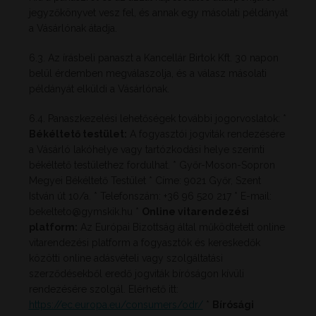
jegyzőkönyvet vesz fel, és annak egy másolati példányát
a Vásárlónak átadja.
6.3. Az írásbeli panaszt a Kancellár Birtok Kft. 30 napon
belül érdemben megválaszolja, és a válasz másolati
példányát elküldi a Vásárlónak.
6.4. Panaszkezelési lehetőségek további jogorvoslatok: *
Békéltető testület:
A fogyasztói jogviták rendezésére
a Vásárló lakóhelye vagy tartózkodási helye szerinti
békéltető testülethez fordulhat. * Győr-Moson-Sopron
Megyei Békéltető Testület * Címe: 9021 Győr, Szent
István út 10/a. * Telefonszám: +36 96 520 217 * E-mail:
bekelteto@gymskik.hu
*
Online vitarendezési
platform:
Az Európai Bizottság által működtetett online
vitarendezési platform a fogyasztók és kereskedők
közötti online adásvételi vagy szolgáltatási
szerződésekből eredő jogviták bíróságon kívüli
rendezésére szolgál. Elérhető itt:
https://ec.europa.eu/consumers/odr/
*
Bírósági