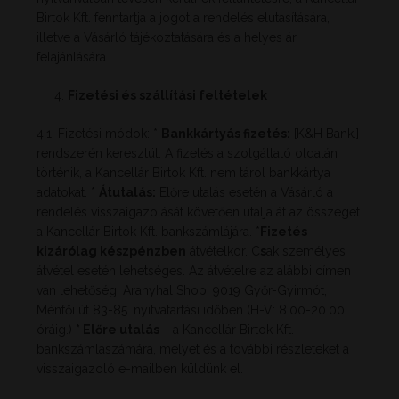
Birtok Kft. fenntartja a jogot a rendelés elutasítására,
illetve a Vásárló tájékoztatására és a helyes ár
felajánlására.
Fizetési és szállítási feltételek
4.1. Fizetési módok: *
Bankkártyás fizetés:
[K&H Bank.]
rendszerén keresztül. A fizetés a szolgáltató oldalán
történik, a Kancellár Birtok Kft. nem tárol bankkártya
adatokat. *
Átutalás:
Előre utalás esetén a Vásárló a
rendelés visszaigazolását követően utalja át az összeget
a Kancellár Birtok Kft. bankszámlájára. *
Fizetés
kizárólag készpénzben
átvételkor. C
s
ak személyes
átvétel esetén lehetséges. Az átvételre az alábbi címen
van lehetőség: Aranyhal Shop, 9019 Győr-Gyirmót,
Ménfői út 83-85. nyitvatartási időben (H-V: 8.00-20.00
óráig.)
* Előre utalás
– a Kancellár Birtok Kft.
bankszámlaszámára, melyet és a további részleteket a
visszaigazoló e-mailben küldünk el.