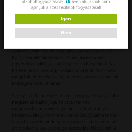
alkoholfogyasztásnak.
18
éven aluliaknak nem
ajánljuk a szeszesitalok fogyasztását!
Igen
Elállás joga, szavatosság, jótállás
5.1.
Elállási jog:
A fogyasztónak minősülő Vásárló a
Nem
szerződéstől a termék átvételétől számított 14 napon
belül indokolás nélkül elállhat. Az elállási jog
gyakorlásának részletes szabályait a 45/2014. (II. 26.)
Korm. rendelet tartalmazza. Az elállási szándékot
egyértelmű nyilatkozattal kell jelezni a Kancellár Birtok
Kft. felé (e-mailben vagy postai úton a jelen ÁSZF-ben
megjelölt elérhetőségeken). A termék visszaküldésének
költsége a Vásárlót terheli.
Szolgáltató (Kancellár Birtok) elállási joga: A Szolgáltatót
megilleti az elállás joga, ha olyan termék
megrendelésének visszaigazolása történt, amely a
készletből kifogyott.Amennyiben a Szolgáltató a termék
elérhetőségéről minden gondossága ellenére nem tud
gondoskodni, úgy jogosult a szerződéskötéstől elállni.