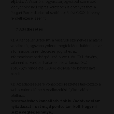
eljárás:
A Vásárló a fogyasztói jogvitából származó
igényét bírósági eljárás keretében is érvényesítheti a
Polgári Perrendtartásról szóló 2016. évi CXXX. törvény
rendelkezései szerint.
Adatkezelés
7.1. A Kancellár Birtok Kft. a Vásárlók személyes adatait a
vonatkozó jogszabályoknak megfelelően, különösen az
információs önrendelkezési jogról és az
információszabadságról szóló 2011. évi CXII. törvény,
valamint az Európai Parlament és a Tanács (EU)
2016/679 rendelete (GDPR) előírásainak betartásával
kezeli.
7.2. Az adatkezelésre vonatkozó részletes tájékoztató a
weboldalon elérhető Adatkezelési tájékoztatóban
található.
[www.webshop.kancellarbirtok.hu/adatvedelemi
nyilatkozat – ezt majd pontosítani kell, hogy mi
lesz a végleges helye.]