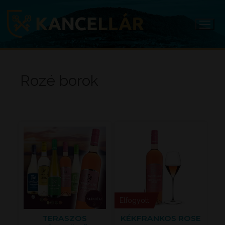
Ugrás
a
tartalomra
Rozé borok
Elfogyott
TERASZOS
KÉKFRANKOS ROSE