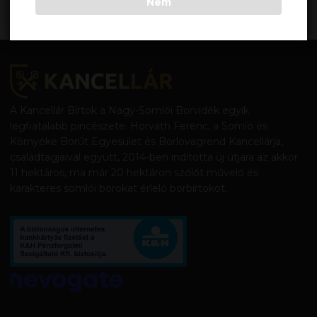
Nem
A Kancellár Bírtok a Nagy-Somlói Borvidék egyik
legfiatalabb pincészete. Horváth Ferenc, a Somló és
Környéke Borút Egyesület és Borlovagrend Kancellárja,
családtagjaival együtt, 2014-ben indította új útjára az akkor
11 hektáros, ma már 20 hektáron szőlőt művelő és
karakteres somlói borokat érlelő borbírtokot.