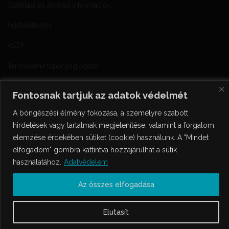
Szállítási és átvételi információk
Adatvédelem
ÁSZF
Termékeink tápanyag adatai
Fontosnak tartjuk az adatok védelmét
A böngészési élmény fokozása, a személyre szabott
hirdetések vagy tartalmak megjelenítése, valamint a forgalom
elemzése érdekében sütiket (cookie) használunk. A "Mindet
elfogadom" gombra kattintva hozzájárulhat a sütik
használatához.
Adatvédelem
© 2018 Kancellár Bírtok a Nagy-Somlói Borvidék. |
Powered by Stemma
Design
Az összes elfogadása
Elutasít