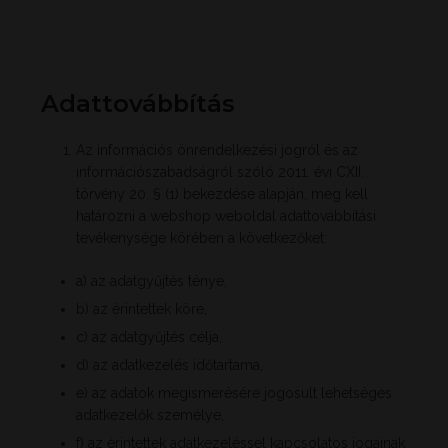
Adattovábbítás
Az információs önrendelkezési jogról és az
információszabadságról szóló 2011. évi CXII.
törvény 20. § (1) bekezdése alapján, meg kell
határozni a webshop weboldal adattovábbítási
tevékenysége körében a következőket:
a) az adatgyűjtés ténye,
b) az érintettek köre,
c) az adatgyűjtés célja,
d) az adatkezelés időtartama,
e) az adatok megismerésére jogosult lehetséges
adatkezelők személye,
f) az érintettek adatkezeléssel kapcsolatos jogainak