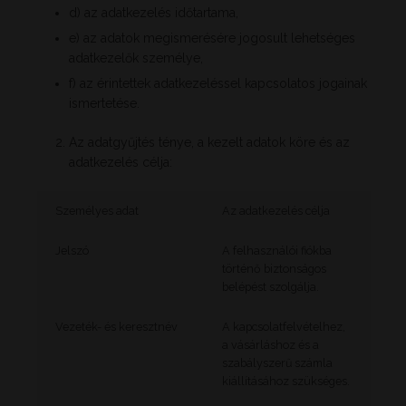
d) az adatkezelés időtartama,
e) az adatok megismerésére jogosult lehetséges
adatkezelők személye,
f) az érintettek adatkezeléssel kapcsolatos jogainak
ismertetése.
Az adatgyűjtés ténye, a kezelt adatok köre és az
adatkezelés célja:
Személyes adat
Az adatkezelés célja
Jelszó
A felhasználói fiókba
történő biztonságos
belépést szolgálja.
Vezeték- és keresztnév
A kapcsolatfelvételhez,
a vásárláshoz és a
szabályszerű számla
kiállításához szükséges.