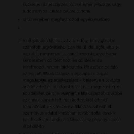
közvetlen üzletszerzés, közvélemény-kutatás vagy
tudományos kutatás céljára történik;
c) törvényben meghatározott egyéb esetben.
Szolgáltató a tiltakozást a kérelem benyújtásától
számított legrövidebb időn belül, de legfeljebb 15
nap alatt megvizsgálja, annak megalapozottsága
kérdésében döntést hoz, és döntéséről a
kérelmezőt írásban tájékoztatja. Ha az Szolgáltató
az érintett tiltakozásának megalapozottságát
megállapítja, az adatkezelést – beleértve a további
adatfelvételt és adattovábbítást is – megszünteti, és
az adatokat zárolja, valamint a tiltakozásról, továbbá
az annak alapján tett intézkedésekről értesíti
mindazokat, akik részére a tiltakozással érintett
személyes adatot korábban továbbította, és akik
kötelesek intézkedni a tiltakozási jog érvényesítése
érdekében.