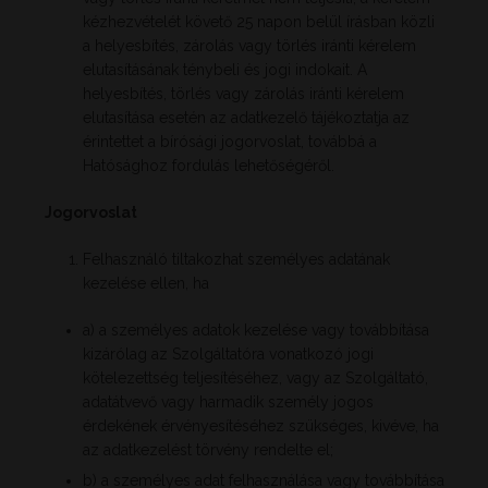
kézhezvételét követő 25 napon belül írásban közli
a helyesbítés, zárolás vagy törlés iránti kérelem
elutasításának ténybeli és jogi indokait. A
helyesbítés, törlés vagy zárolás iránti kérelem
elutasítása esetén az adatkezelő tájékoztatja az
érintettet a bírósági jogorvoslat, továbbá a
Hatósághoz fordulás lehetőségéről.
Jogorvoslat
Felhasználó tiltakozhat személyes adatának
kezelése ellen, ha
a) a személyes adatok kezelése vagy továbbítása
kizárólag az Szolgáltatóra vonatkozó jogi
kötelezettség teljesítéséhez, vagy az Szolgáltató,
adatátvevő vagy harmadik személy jogos
érdekének érvényesítéséhez szükséges, kivéve, ha
az adatkezelést törvény rendelte el;
b) a személyes adat felhasználása vagy továbbítása