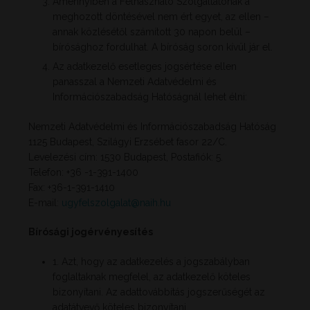
Amennyiben a Felhasználó Szolgáltatónak a
meghozott döntésével nem ért egyet, az ellen –
annak közlésétől számított 30 napon belül –
bírósághoz fordulhat. A bíróság soron kívül jár el.
Az adatkezelő esetleges jogsértése ellen
panasszal a Nemzeti Adatvédelmi és
Információszabadság Hatóságnál lehet élni:
Nemzeti Adatvédelmi és Információszabadság Hatóság
1125 Budapest, Szilágyi Erzsébet fasor 22/C.
Levelezési cím: 1530 Budapest, Postafiók: 5.
Telefon: +36 -1-391-1400
Fax: +36-1-391-1410
E-mail:
ugyfelszolgalat@naih.hu
Bírósági jogérvényesítés
1. Azt, hogy az adatkezelés a jogszabályban
foglaltaknak megfelel, az adatkezelő köteles
bizonyítani. Az adattovábbítás jogszerűségét az
adatátvevő köteles bizonyítani.