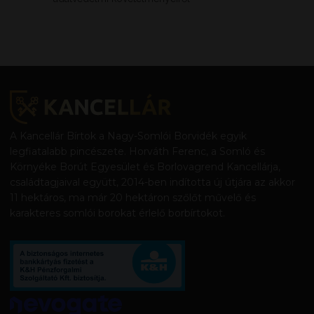
A Kancellár Bírtok a Nagy-Somlói Borvidék egyik
legfiatalabb pincészete. Horváth Ferenc, a Somló és
Környéke Borút Egyesület és Borlovagrend Kancellárja,
családtagjaival együtt, 2014-ben indította új útjára az akkor
11 hektáros, ma már 20 hektáron szőlőt művelő és
karakteres somlói borokat érlelő borbírtokot.