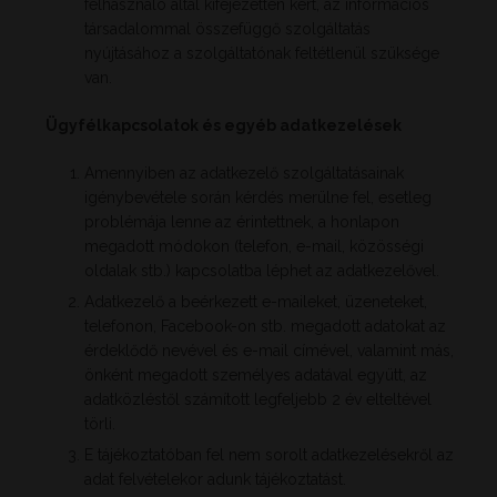
felhasználó által kifejezetten kért, az információs
társadalommal összefüggő szolgáltatás
nyújtásához a szolgáltatónak feltétlenül szüksége
van.
Ügyfélkapcsolatok és egyéb adatkezelések
Amennyiben az adatkezelő szolgáltatásainak
igénybevétele során kérdés merülne fel, esetleg
problémája lenne az érintettnek, a honlapon
megadott módokon (telefon, e-mail, közösségi
oldalak stb.) kapcsolatba léphet az adatkezelővel.
Adatkezelő a beérkezett e-maileket, üzeneteket,
telefonon, Facebook-on stb. megadott adatokat az
érdeklődő nevével és e-mail címével, valamint más,
önként megadott személyes adatával együtt, az
adatközléstől számított legfeljebb 2 év elteltével
törli.
E tájékoztatóban fel nem sorolt adatkezelésekről az
adat felvételekor adunk tájékoztatást.