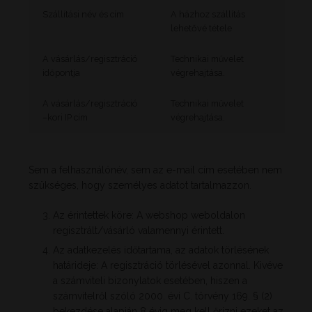
Szállítási név és cím
A házhoz szállítás
lehetővé tétele
A vásárlás/regisztráció
Technikai művelet
időpontja
végrehajtása.
A vásárlás/regisztráció
Technikai művelet
–kori IP cím
végrehajtása.
Sem a felhasználónév, sem az e-mail cím esetében nem
szükséges, hogy személyes adatot tartalmazzon.
Az érintettek köre: A webshop weboldalon
regisztrált/vásárló valamennyi érintett.
Az adatkezelés időtartama, az adatok törlésének
határideje: A regisztráció törlésével azonnal. Kivéve
a számviteli bizonylatok esetében, hiszen a
számvitelről szóló 2000. évi C. törvény 169. § (2)
bekezdése alapján 8 évig meg kell őrizni ezeket az