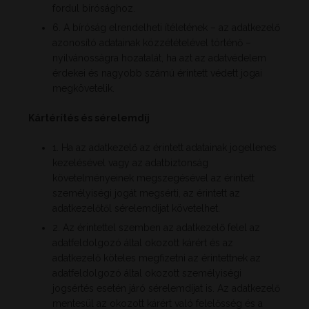
fordul bírósághoz.
6. A bíróság elrendelheti ítéletének – az adatkezelő
azonosító adatainak közzétételével történő –
nyilvánosságra hozatalát, ha azt az adatvédelem
érdekei és nagyobb számú érintett védett jogai
megkövetelik.
Kártérítés és sérelemdíj
1. Ha az adatkezelő az érintett adatainak jogellenes
kezelésével vagy az adatbiztonság
követelményeinek megszegésével az érintett
személyiségi jogát megsérti, az érintett az
adatkezelőtől sérelemdíjat követelhet.
2. Az érintettel szemben az adatkezelő felel az
adatfeldolgozó által okozott kárért és az
adatkezelő köteles megfizetni az érintettnek az
adatfeldolgozó által okozott személyiségi
jogsértés esetén járó sérelemdíjat is. Az adatkezelő
mentesül az okozott kárért való felelősség és a