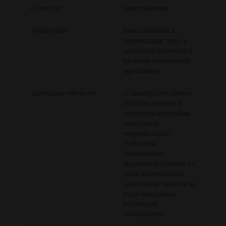
E-mail cím
Kapcsolattartás.
Telefonszám
Kapcsolattartás, a
számlázással, vagy a
szállítással kapcsolatos
kérdések hatékonyabb
egyeztetése.
Számlázási név és cím
A szabályszerű számla
kiállítása, továbbá a
szerződés létrehozása,
tartalmának
meghatározása,
módosítása,
teljesítésének
figyelemmel kísérése, az
abból származó díjak
számlázása, valamint az
azzal kapcsolatos
követelések
érvényesítése.