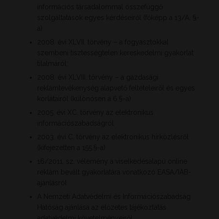
információs társadalommal összefüggő
szolgáltatások egyes kérdéseiről (főképp a 13/A. §-
a)
2008. évi XLVII. törvény – a fogyasztókkal
szembeni tisztességtelen kereskedelmi gyakorlat
tilalmáról;
2008. évi XLVIII. törvény – a gazdasági
reklámtevékenység alapvető feltételeiről és egyes
korlátairól (különösen a 6.§-a)
2005. évi XC. törvény az elektronikus
információszabadságról
2003. évi C. törvény az elektronikus hírközlésről
(kifejezetten a 155.§-a)
16/2011. sz. vélemény a viselkedésalapú online
reklám bevált gyakorlatára vonatkozó EASA/IAB-
ajánlásról
A Nemzeti Adatvédelmi és Információszabadság
Hatóság ajánlása az előzetes tájékoztatás
adatvédelmi követelményeiről