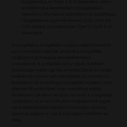
hozzájárulása, az Infotv. 5. § (1) bekezdése, illetve
az elektronikus kereskedelmi szolgáltatások,
valamint az információs társadalommal összefüggő
szolgáltatások egyes kérdéseiről szóló 2001. évi
CVIII. törvény (a továbbiakban: Elker tv.) 13/A. § (3)
bekezdése:
A szolgáltató a szolgáltatás nyújtása céljából kezelheti
azon személyes adatokat, amelyek a szolgáltatás
nyújtásához technikailag elengedhetetlenül
szükségesek. A szolgáltatónak az egyéb feltételek
azonossága esetén úgy kell megválasztania és minden
esetben oly módon kell üzemeltetnie az információs
társadalommal összefüggő szolgáltatás nyújtása során
alkalmazott eszközöket, hogy személyes adatok
kezelésére csak akkor kerüljön sor, ha ez a szolgáltatás
nyújtásához és az e törvényben meghatározott egyéb
célok teljesüléséhez feltétlenül szükséges, azonban
ebben az esetben is csak a szükséges mértékben és
ideig.