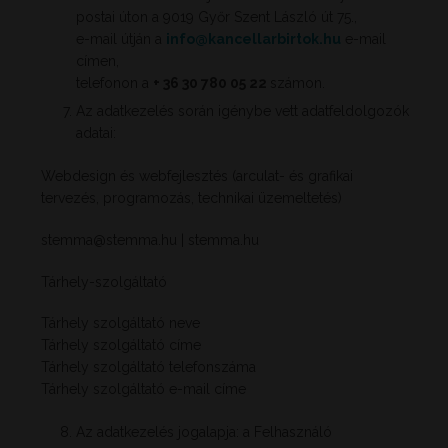
postai úton a 9019 Győr Szent László út 75.,
e-mail útján a
info@kancellarbirtok.hu
e-mail
címen,
telefonon a
+ 36 30 780 05 22
számon.
Az adatkezelés során igénybe vett adatfeldolgozók
adatai:
Webdesign és webfejlesztés (arculat- és grafikai
tervezés, programozás, technikai üzemeltetés)
stemma@stemma.hu
| stemma.hu
Tárhely-szolgáltató
Tárhely szolgáltató neve
Tárhely szolgáltató címe
Tárhely szolgáltató telefonszáma
Tárhely szolgáltató e-mail címe
Az adatkezelés jogalapja: a Felhasználó