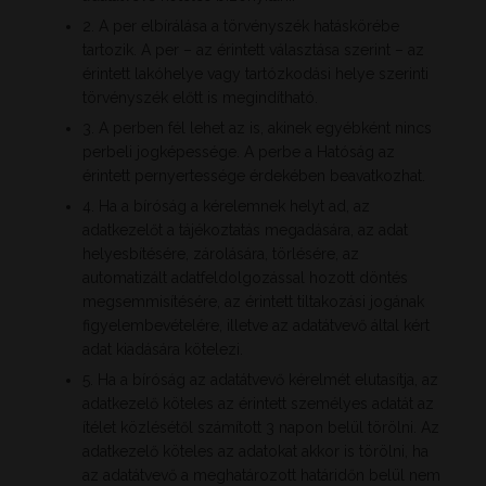
2. A per elbírálása a törvényszék hatáskörébe
tartozik. A per – az érintett választása szerint – az
érintett lakóhelye vagy tartózkodási helye szerinti
törvényszék előtt is megindítható.
3. A perben fél lehet az is, akinek egyébként nincs
perbeli jogképessége. A perbe a Hatóság az
érintett pernyertessége érdekében beavatkozhat.
4. Ha a bíróság a kérelemnek helyt ad, az
adatkezelőt a tájékoztatás megadására, az adat
helyesbítésére, zárolására, törlésére, az
automatizált adatfeldolgozással hozott döntés
megsemmisítésére, az érintett tiltakozási jogának
figyelembevételére, illetve az adatátvevő által kért
adat kiadására kötelezi.
5. Ha a bíróság az adatátvevő kérelmét elutasítja, az
adatkezelő köteles az érintett személyes adatát az
ítélet közlésétől számított 3 napon belül törölni. Az
adatkezelő köteles az adatokat akkor is törölni, ha
az adatátvevő a meghatározott határidőn belül nem