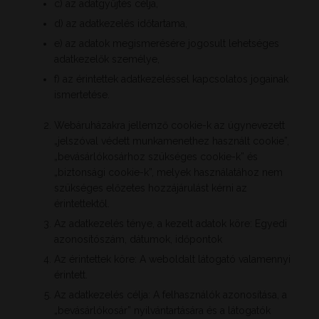
c) az adatgyűjtés célja,
d) az adatkezelés időtartama,
e) az adatok megismerésére jogosult lehetséges
adatkezelők személye,
f) az érintettek adatkezeléssel kapcsolatos jogainak
ismertetése.
Webáruházakra jellemző cookie-k az úgynevezett
„jelszóval védett munkamenethez használt cookie”,
„bevásárlókosárhoz szükséges cookie-k” és
„biztonsági cookie-k”, melyek használatához nem
szükséges előzetes hozzájárulást kérni az
érintettektől.
Az adatkezelés ténye, a kezelt adatok köre: Egyedi
azonosítószám, dátumok, időpontok
Az érintettek köre: A weboldalt látogató valamennyi
érintett.
Az adatkezelés célja: A felhasználók azonosítása, a
„bevásárlókosár” nyilvántartására és a látogatók