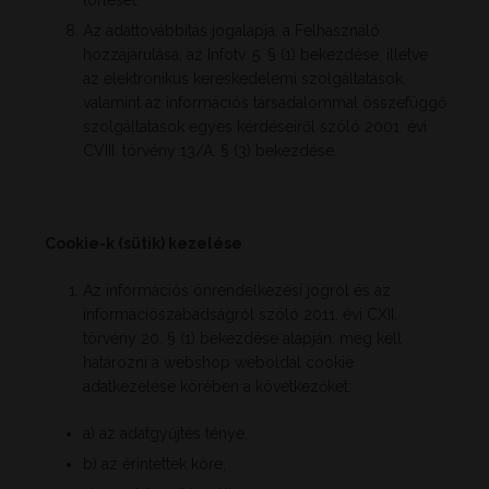
Az adattovábbítás jogalapja: a Felhasználó
hozzájárulása, az Infotv. 5. § (1) bekezdése, illetve
az elektronikus kereskedelemi szolgáltatások,
valamint az információs társadalommal összefüggő
szolgáltatások egyes kérdéseiről szóló 2001. évi
CVIII. törvény 13/A. § (3) bekezdése.
Cookie-k (sütik) kezelése
Az információs önrendelkezési jogról és az
információszabadságról szóló 2011. évi CXII.
törvény 20. § (1) bekezdése alapján, meg kell
határozni a webshop weboldal cookie
adatkezelése körében a következőket:
a) az adatgyűjtés ténye,
b) az érintettek köre,