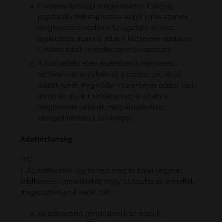
Kivételes hatósági megkeresésre, illetőleg
jogszabály felhatalmazása alapján más szervek
megkeresése esetén a Szolgáltató köteles
tájékoztatás adására, adatok közlésére, átadására,
illetőleg iratok rendelkezésre bocsátására.
A Szolgáltató ezen esetekben a megkereső
részére – amennyiben az a pontos célt és az
adatok körét megjelölte – személyes adatot csak
annyit és olyan mértékben ad ki, amely a
megkeresés céljának megvalósításához
elengedhetetlenül szükséges.
Adatbiztonság
(7.§)
1. Az adatkezelő úgy tervezi meg és hajtja végre az
adatkezelési műveleteket, hogy biztosítsa az érintettek
magánszférájának védelmét.
Az adatkezelő gondoskodik az adatok