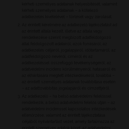
kérheti személyes adatainak helyesbítését, valamint
kérheti személyes adatainak – a kötelező
adatkezelés kivételével – törlését vagy zárolását.
Az érintett kérelmére az adatkezelő tájékoztatást ad
az érintett általa kezelt, illetve az általa vagy
rendelkezése szerint megbízott adatfeldolgozó
által feldolgozott adatairól, azok forrásáról, az
adatkezelés céljáról, jogalapjáról, időtartamáról, az
adatfeldolgozó nevéről, címéről és az
adatkezeléssel összefüggő tevékenységéről, az
adatvédelmi incidens körülményeiről, hatásairól és
az elhárítására megtett intézkedésekről, továbbá –
az érintett személyes adatainak továbbítása esetén
– az adattovábbítás jogalapjáról és címzettjéről.
Az adatkezelő – ha belső adatvédelmi felelőssel
rendelkezik, a belső adatvédelmi felelős útján – az
adatvédelmi incidenssel kapcsolatos intézkedések
ellenőrzése, valamint az érintett tájékoztatása
céljából nyilvántartást vezet, amely tartalmazza az
érintett személyes adatok körét, az adatvédelmi