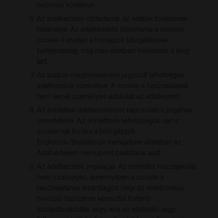
nyomon követése.
Az adatkezelés időtartama, az adatok törlésének
határideje: Az adatkezelés időtartama a session
cookie-k esetén a honlapok látogatásának
befejezéséig, míg más esetben maximum 2 évig
tart.
Az adatok megismerésére jogosult lehetséges
adatkezelők személye: A cookie-k használatával
nem kezel személyes adatokat az adatkezelő.
Az érintettek adatkezeléssel kapcsolatos jogainak
ismertetése: Az érintettnek lehetőségük van a
cookie-kat törölni a böngészők
Eszközök/Beállítások menüjében általában az
Adatvédelem menüpont beállításai alatt.
Az adatkezelés jogalapja: Az érintettől hozzájárulás
nem szükséges, amennyiben a cookie-k
használatának kizárólagos célja az elektronikus
hírközlő hálózaton keresztül történő
közléstovábbítás vagy arra az előfizető vagy