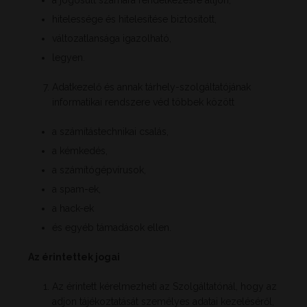
a jogosult számára rendelkezésre álljon,
hitelessége és hitelesítése biztosított,
változatlansága igazolható,
legyen.
Adatkezelő és annak tárhely-szolgáltatójának
informatikai rendszere véd többek között
a számítástechnikai csalás,
a kémkedés,
a számítógépvírusok,
a spam-ek,
a hack-ek
és egyéb támadások ellen.
Az érintettek jogai
Az érintett kérelmezheti az Szolgáltatónál, hogy az
adjon tájékoztatását személyes adatai kezeléséről,