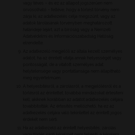
vagy téves – és ez az állapot jogszerűen nem
orvosolható – feltéve, hogy a törlést törvény nem
zárja ki, az adatkezelés célja megszűnt, vagy az
adatok tárolásának törvényben meghatározott
határideje lejárt, azt a bíróság vagy a Nemzeti
Adatvédelmi és Információszabadság Hatóság
elrendelte.
Az adatkezelő megjelöli az általa kezelt személyes
adatot, ha az érintett vitatja annak helyességét vagy
pontosságát, de a vitatott személyes adat
helytelensége vagy pontatlansága nem állapítható
meg egyértelműen.
A helyesbítésről, a zárolásról, a megjelölésről és a
törlésről az érintettet, továbbá mindazokat értesíteni
kell, akiknek korábban az adatot adatkezelés céljára
továbbították. Az értesítés mellőzhető, ha ez az
adatkezelés céljára való tekintettel az érintett jogos
érdekét nem sérti.
Ha az adatkezelő az érintett helyesbítés, zárolás
vagy törlés iránti kérelmét nem teljesíti, a kérelem