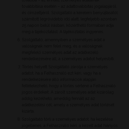
továbbá – az érintett személyes adatainak
továbbítása esetén – az adattovábbítás jogalapjáról
és címzettjéről. Szolgáltató a kérelem benyújtásától
számított legrövidebb idő alatt, legfeljebb azonban
25 napon belül írásban, közérthető formában adja
meg a tájékoztatást. A tájékoztatás ingyenes.
Szolgáltató, amennyiben a személyes adat a
valóságnak nem felel meg, és a valóságnak
megfelelő személyes adat az adatkezelő
rendelkezésére áll, a személyes adatot helyesbíti.
Törlés helyett Szolgáltató zárolja a személyes
adatot, ha a Felhasználó ezt kéri, vagy ha a
rendelkezésére álló információk alapján
feltételezhető, hogy a törlés sértené a Felhasználó
jogos érdekeit. A zárolt személyes adat kizárólag
addig kezelhető, ameddig fennáll az az
adatkezelési cél, amely a személyes adat törlését
kizárta.
Szolgáltató törli a személyes adatot, ha kezelése
jogellenes, a Felhasználó kéri, a kezelt adat hiányos