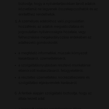
biztosítja, hogy a nyilvántartásokban tárolt adatok
közvetlenül ne legyenek összekapcsolhatók és az
érintetthez rendelhetők.
A személyes adatokhoz való jogosulatlan
hozzáférés, az adatok megváltoztatása és
jogosulatlan nyilvánosságra-hozatala, vagy
felhasználása megakadályozása érdekében az
adatkezelő gondoskodik:
a megfelelő informatikai, műszaki környezet
kialakításáról, üzemeltetéséről,
a szolgáltatásnyújtásban résztevő munkatársai
ellenőrzött kiválasztásáról, felügyeletéről,
a részletes üzemeltetési, kockázatkezelési és
szolgáltatási eljárásrendek kiadásáról.
A fentiek alapján szolgáltató biztosítja, hogy az
általa kezelt adat