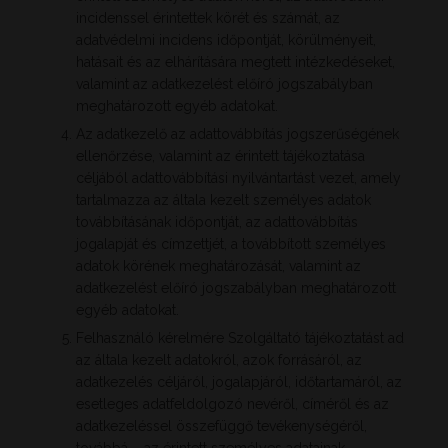
incidenssel érintettek körét és számát, az
adatvédelmi incidens időpontját, körülményeit,
hatásait és az elhárítására megtett intézkedéseket,
valamint az adatkezelést előíró jogszabályban
meghatározott egyéb adatokat.
Az adatkezelő az adattovábbítás jogszerűségének
ellenőrzése, valamint az érintett tájékoztatása
céljából adattovábbítási nyilvántartást vezet, amely
tartalmazza az általa kezelt személyes adatok
továbbításának időpontját, az adattovábbítás
jogalapját és címzettjét, a továbbított személyes
adatok körének meghatározását, valamint az
adatkezelést előíró jogszabályban meghatározott
egyéb adatokat.
Felhasználó kérelmére Szolgáltató tájékoztatást ad
az általa kezelt adatokról, azok forrásáról, az
adatkezelés céljáról, jogalapjáról, időtartamáról, az
esetleges adatfeldolgozó nevéről, címéről és az
adatkezeléssel összefüggő tevékenységéről,