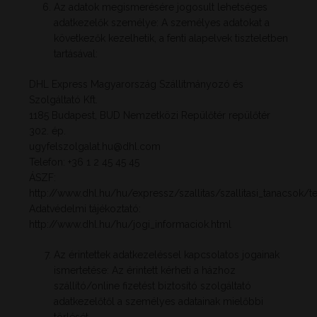
Az adatok megismerésére jogosult lehetséges
adatkezelők személye: A személyes adatokat a
következők kezelhetik, a fenti alapelvek tiszteletben
tartásával:
DHL Express Magyarország Szállítmányozó és
Szolgáltató Kft.
1185 Budapest, BUD Nemzetközi Repülőtér repülőtér
302. ép.
ugyfelszolgalat.hu@dhl.com
Telefon: +36 1 2 45 45 45
ÁSZF:
http://www.dhl.hu/hu/expressz/szallitas/szallitasi_tanacsok/t
Adatvédelmi tájékoztató:
http://www.dhl.hu/hu/jogi_informaciok.html
Az érintettek adatkezeléssel kapcsolatos jogainak
ismertetése: Az érintett kérheti a házhoz
szállító/online fizetést biztosító szolgáltató
adatkezelőtől a személyes adatainak mielőbbi
törlését.