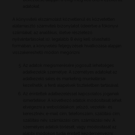
adatokat.
A könyvviteli elszámolást közvetlenül és közvetetten
alátámasztó számviteli bizonylatot (ideértve a főkönyvi
számlákat, az analitikus, illetve részletező
nyilvántartásokat is), legalább 8 évig kell olvasható
formában, a könyvelési feljegyzések hivatkozása alapján
visszakereshető módon megőrizni.
Az adatok megismerésére jogosult lehetséges
adatkezelők személye: A személyes adatokat az
adatkezelő sales és marketing munkatársai
kezelhetik, a fenti alapelvek tiszteletben tartásával.
Az érintettek adatkezeléssel kapcsolatos jogainak
ismertetése: A következő adatok módosítását lehet
elvégezni a weboldalakon: jelszó, vezeték- és
keresztnév, e-mail cím, telefonszám, szállítási cím,
szállítási név, számlázási cím, számlázási név. A
személyes adatok törlését, vagy módosítását az
alábbi módokon tudja érintett kezdeményezni: