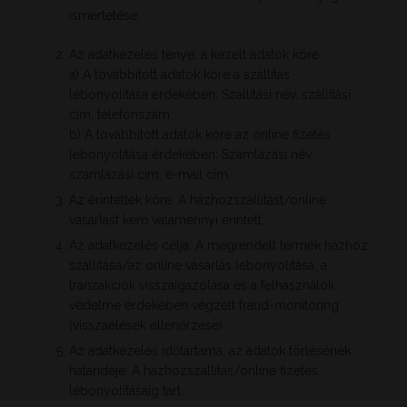
ismertetése.
Az adatkezelés ténye, a kezelt adatok köre.
a) A továbbított adatok köre a szállítás
lebonyolítása érdekében: Szállítási név, szállítási
cím, telefonszám.
b) A továbbított adatok köre az online fizetés
lebonyolítása érdekében: Számlázási név,
számlázási cím, e-mail cím.
Az érintettek köre: A házhozszállítást/online
vásárlást kérő valamennyi érintett.
Az adatkezelés célja: A megrendelt termék házhoz
szállítása/az online vásárlás lebonyolítása, a
tranzakciók visszaigazolása és a felhasználók
védelme érdekében végzett fraud-monitoring
(visszaélések ellenőrzése).
Az adatkezelés időtartama, az adatok törlésének
határideje: A házhozszállítás/online fizetés
lebonyolításáig tart.