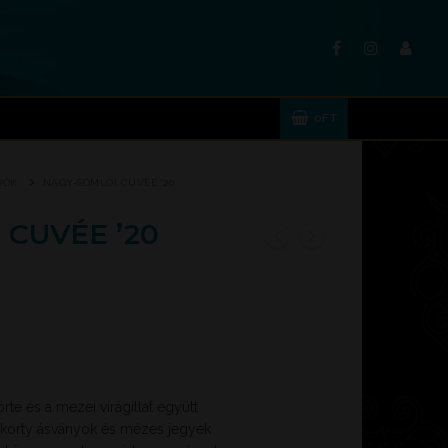
0
FT
ROK
NAGY-SOMLÓI CUVÉE ’20
 CUVÉE ’20
örte és a mezei virágillat együtt
 korty ásványok és mézes jegyek