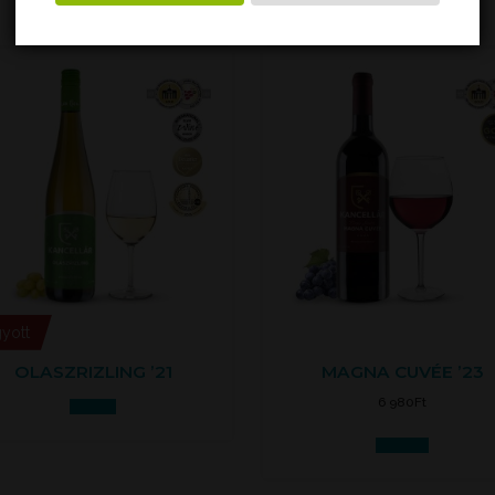
gyott
OLASZRIZLING ’21
MAGNA CUVÉE ’23
6 980
Ft
Tovább
Kosárba