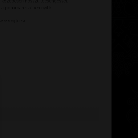
t, közepesen hosszú lecsengéssel.
 a pohárban szépen nyílik.
áltási díj (DRS).