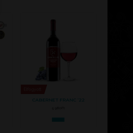
Elfogyott
CABERNET FRANC ’22
5 980
Ft
Tovább