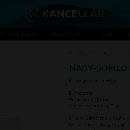
AKTUALITÁSOK
WEBÁRUHÁZ
KAPCSOLAT
KEZDŐLAP
BORAINK
FEHÉRBO
NAGY-SOMLÓI
Minőségi száraz fehérbor
Évjárat:
2020
Úrtartalom:
0,75 liter
Alkoholtartalom:
12,5 % vol.
Kifinomult illatában a birsalma, k
harmonikus összhangot nyújt. A