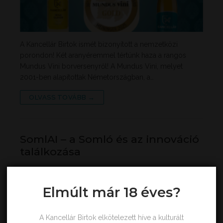
A Kancellár Birtok ismét bizonyított a nemzetközi
porondon! Két aranyéremmel tértünk haza a rangos
Mundus Vini borversenyről! A Mundus Vini, melyet
2001-ben alapítottak Németországban, a…
OLVASS TOVÁBB →
SomlAI – a Somló és az innováció
találkozása
HORVÁTH LÁSZLÓ
2025. MÁRCIUS 13.
HÍREINK
Elmúlt már 18 éves?
A Kancellár Birtok elkötelezett híve a kulturált