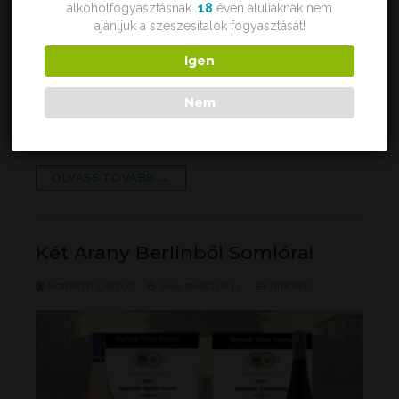
alkoholfogyasztásnak.
18
éven aluliaknak nem
ajánljuk a szeszesitalok fogyasztását!
Igen
Mesterséges intelligencia alkotta, aranyérmes bor, amely
Nem
a Somló esszenciáját hozza el egy új dimenzióban! A
Kancellár Birtok büszkén mutatja be a SomlAI Cuvée-t,
egy olyan…
OLVASS TOVÁBB →
Két Arany Berlinből Somlóra!
HORVÁTH LÁSZLÓ
2025. MÁRCIUS 13.
HÍREINK