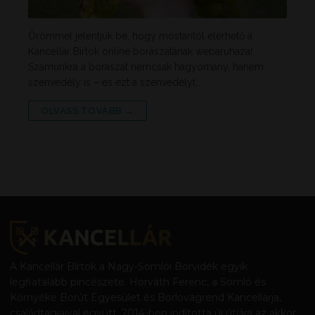
Örömmel jelentjük be, hogy mostantól elérhető a
Kancellár Birtok online borászatának webáruháza!
Számunkra a borászat nemcsak hagyomány, hanem
szenvedély is – és ezt a szenvedélyt…
OLVASS TOVÁBB →
A Kancellár Bírtok a Nagy-Somlói Borvidék egyik
legfiatalabb pincészete. Horváth Ferenc, a Somló és
Környéke Borút Egyesület és Borlovagrend Kancellárja,
családtagjaival együtt, 2014-ben indította új útjára az akkor