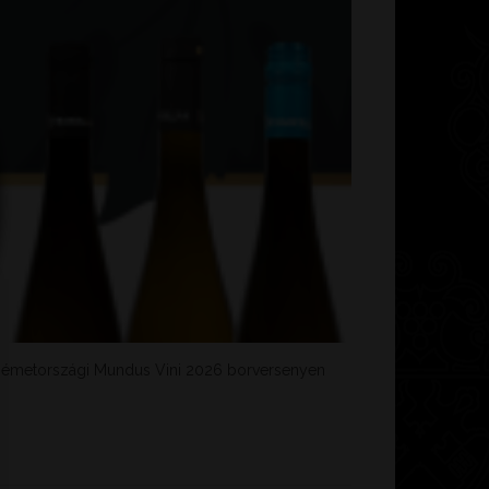
s németországi Mundus Vini 2026 borversenyen