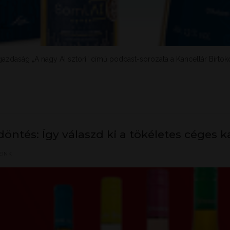
ggazdaság „A nagy AI sztori” című podcast-sorozata a Kancellár Birtoko
 döntés: Így válaszd ki a tökéletes céges 
EINK