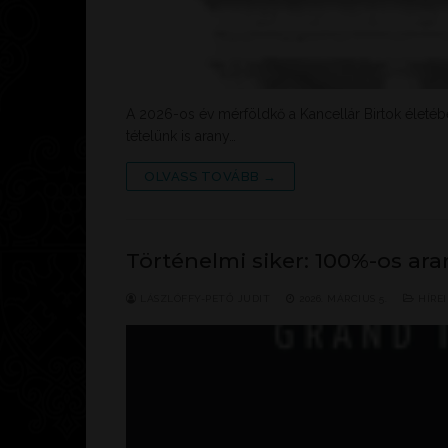
A 2026-os év mérföldkő a Kancellár Birtok életéb
tételünk is arany…
OLVASS TOVÁBB →
Történelmi siker: 100%-os ar
LÁSZLÓFFY-PETŐ JUDIT
2026. MÁRCIUS 5.
HÍRE