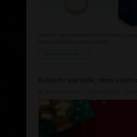
Hatalmas megtiszteltetés érte birtokunkat: a Vilá
több évszázados somlói borászati…
OLVASS TOVÁBB →
Exkluzív ajándék, okos üzleti
LÁSZLÓFFY-PETŐ JUDIT
2025. DECEMBER 1.
HÍR