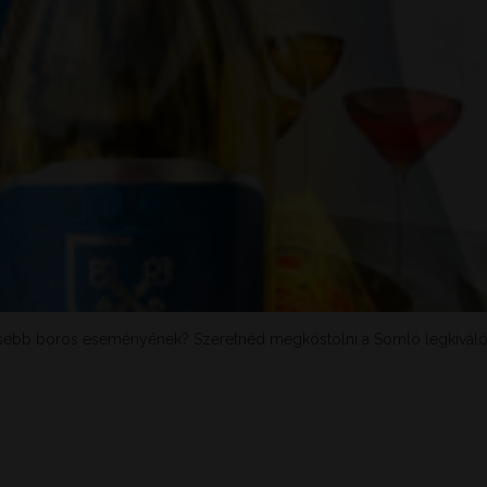
sebb boros eseményének? Szeretnéd megkóstolni a Somló legkiválóbb t