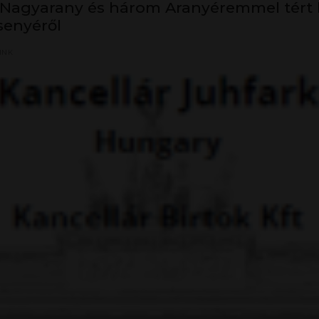
 Nagyarany és három Aranyéremmel tért h
senyéről
INK