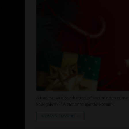
A karácsonyi időszak közeledtével minden cégveze
kollégáknak?” A sablonos ajándékkosarak…
OLVASS TOVÁBB →