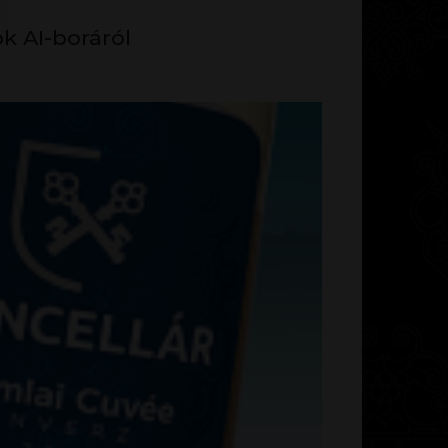
ok AI-boráról