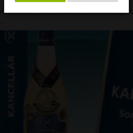
 Podcast interjú készült a Kancellár Birt
EINK