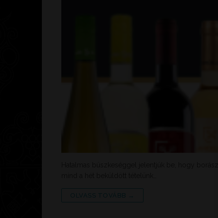
Hatalmas büszkeséggel jelentjük be, hogy borász
mind a hét beküldött tételünk…
OLVASS TOVÁBB →