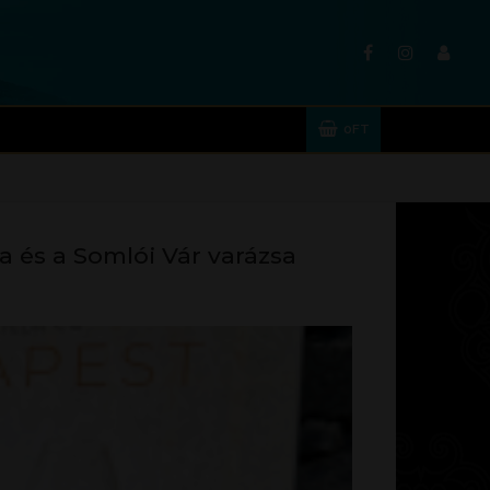
0
FT
 és a Somlói Vár varázsa