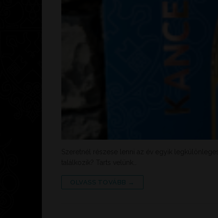
Szeretnél részese lenni az év egyik legkülönlege
találkozik? Tarts velünk…
OLVASS TOVÁBB →