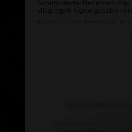
Somlói diadal Berlinben: Egy
világ egyik legrangosabb ver
LÁSZLÓFFY-PETŐ JUDIT
2026. MÁRCIUS 11.
HÍRE