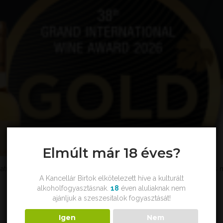
Elmúlt már 18 éves?
atunk eddigi egyik legnagyobb nemzetközi sikerét érte el: a rango
A Kancellár Birtok elkötelezett híve a kulturált
alkoholfogyasztásnak.
18
éven aluliaknak nem
ajánljuk a szeszesitalok fogyasztását!
Igen
Nem