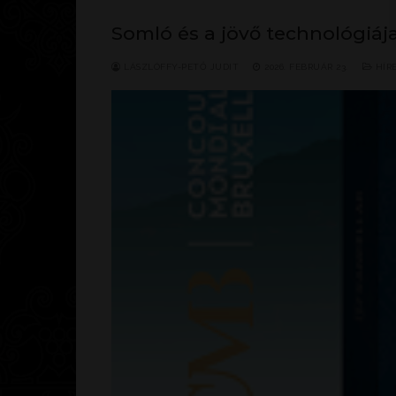
Somló és a jövő technológiája:
LÁSZLÓFFY-PETŐ JUDIT
2026. FEBRUÁR 23.
HÍR