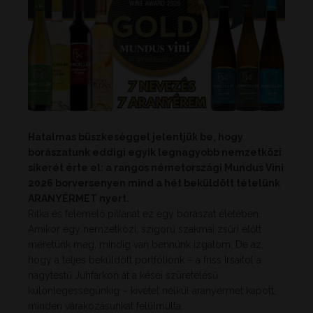
Hatalmas büszkeséggel jelentjük be, hogy
borászatunk eddigi egyik legnagyobb nemzetközi
sikerét érte el: a rangos németországi Mundus Vini
2026 borversenyen mind a hét beküldött tételünk
ARANYÉRMET nyert.
Ritka és felemelő pillanat ez egy borászat életében.
Amikor egy nemzetközi, szigorú szakmai zsűri előtt
méretünk meg, mindig van bennünk izgalom. De az,
hogy a teljes beküldött portfóliónk – a friss Irsaitól a
nagytestű Juhfarkon át a kései szüretelésű
különlegességünkig – kivétel nélkül aranyérmet kapott,
minden várakozásunkat felülmúlta.