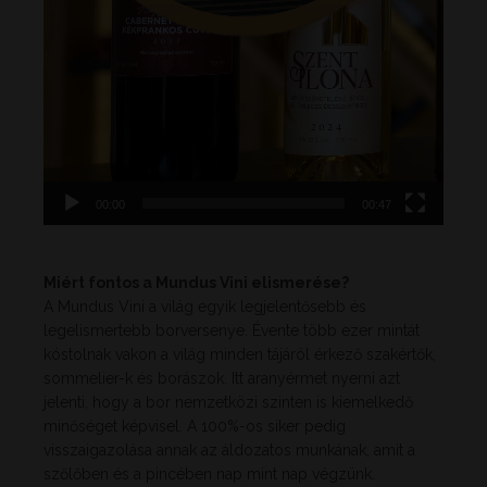
00:00
00:47
Miért fontos a Mundus Vini elismerése?
A Mundus Vini a világ egyik legjelentősebb és
legelismertebb borversenye. Évente több ezer mintát
kóstolnak vakon a világ minden tájáról érkező szakértők,
sommelier-k és borászok. Itt aranyérmet nyerni azt
jelenti, hogy a bor nemzetközi szinten is kiemelkedő
minőséget képvisel. A 100%-os siker pedig
visszaigazolása annak az áldozatos munkának, amit a
szőlőben és a pincében nap mint nap végzünk.