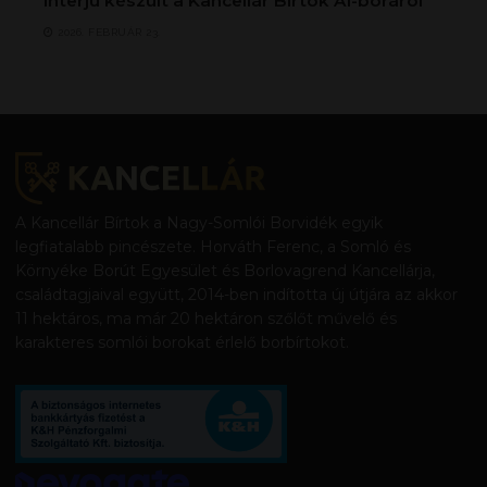
interjú készült a Kancellár Birtok AI-boráról
2026. FEBRUÁR 23.
A Kancellár Bírtok a Nagy-Somlói Borvidék egyik
legfiatalabb pincészete. Horváth Ferenc, a Somló és
Környéke Borút Egyesület és Borlovagrend Kancellárja,
családtagjaival együtt, 2014-ben indította új útjára az akkor
11 hektáros, ma már 20 hektáron szőlőt művelő és
karakteres somlói borokat érlelő borbírtokot.