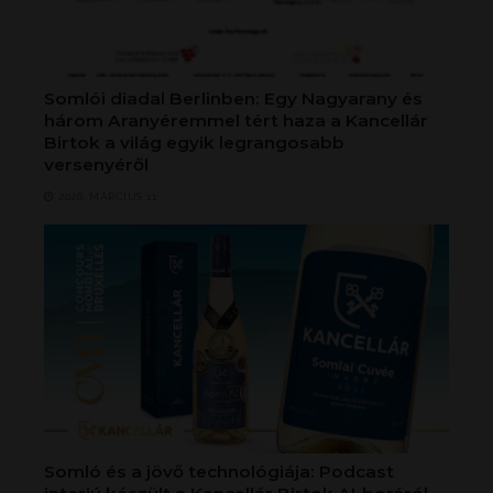
Somlói diadal Berlinben: Egy Nagyarany és
három Aranyéremmel tért haza a Kancellár
Birtok a világ egyik legrangosabb
versenyéről
2026. MÁRCIUS 11.
Somló és a jövő technológiája: Podcast