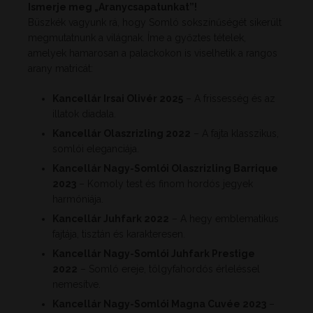
Ismerje meg „Aranycsapatunkat”!
Büszkék vagyunk rá, hogy Somló sokszínűségét sikerült
megmutatnunk a világnak. Íme a győztes tételek,
amelyek hamarosan a palackokon is viselhetik a rangos
arany matricát:
Kancellár Irsai Olivér 2025
– A frissesség és az
illatok diadala.
Kancellár Olaszrizling 2022
– A fajta klasszikus,
somlói eleganciája.
Kancellár Nagy-Somlói Olaszrizling Barrique
2023
– Komoly test és finom hordós jegyek
harmóniája.
Kancellár Juhfark 2022
– A hegy emblematikus
fajtája, tisztán és karakteresen.
Kancellár Nagy-Somlói Juhfark Prestige
2022
– Somló ereje, tölgyfahordós érleléssel
nemesítve.
Kancellár Nagy-Somlói Magna Cuvée 2023
–