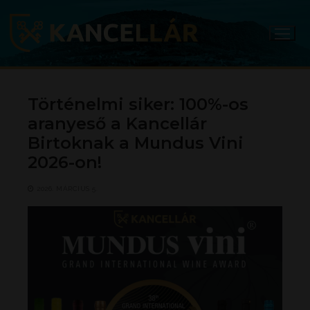
Ugrás
a
tartalomra
Történelmi siker: 100%-os
aranyeső a Kancellár
Birtoknak a Mundus Vini
2026-on!
2026. MÁRCIUS 5.