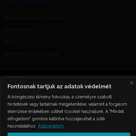
Szállítási és átvételi információk
Adatvédelem
ÁSZF
Termékeink tápanyag adatai
Fontosnak tartjuk az adatok védelmét
A böngészési élmény fokozása, a személyre szabott
hirdetések vagy tartalmak megjelenítése, valamint a forgalom
elemzése érdekében sütiket (cookie) használunk. A "Mindet
© 2018 Kancellár Bírtok a Nagy-Somlói Borvidék. |
Powered by Stemma
Design
elfogadom" gombra kattintva hozzájárulhat a sütik
használatához.
Adatvédelem