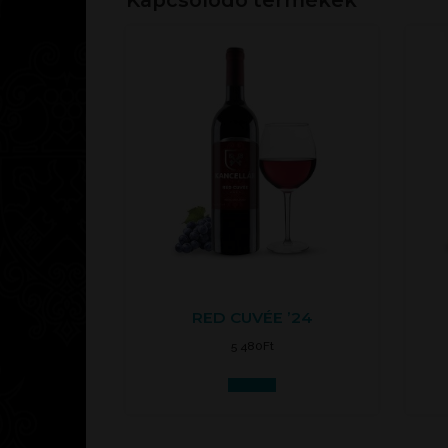
RED CUVÉE ’24
5 480
Ft
Kosárba