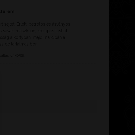
stérem
t sejtet. Érlelt, petrolos és ásványos
 savak, maszkulin, közepes testtel.
sosság a kortyban, majd marcipán a
ss de tartalmas bor.
ltási díj (DRS).