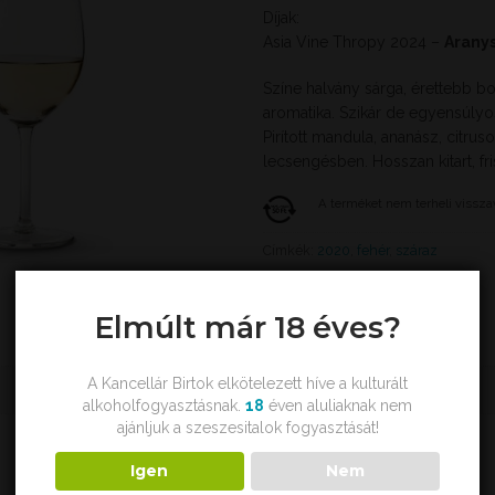
Díjak:
Asia Vine Thropy 2024 –
Arany
Színe halvány sárga, érettebb bor
aromatika. Szikár de egyensúlyos
Pirított mandula, ananász, citru
lecsengésben. Hosszan kitart, fri
A terméket nem terheli visszavá
Címkék:
2020
,
fehér
,
száraz
Elmúlt már 18 éves?
A Kancellár Birtok elkötelezett híve a kulturált
alkoholfogyasztásnak.
18
éven aluliaknak nem
ajánljuk a szeszesitalok fogyasztását!
Igen
Nem