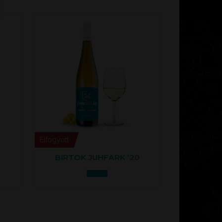
Elfogyott
BIRTOK JUHFARK ’20
Tovább