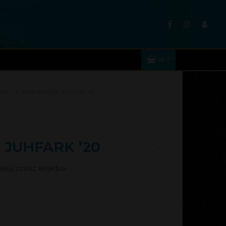
0
FT
ROK
NAGY-SOMLÓI JUHFARK ’20
 JUHFARK ’20
ölésű száraz fehérbor