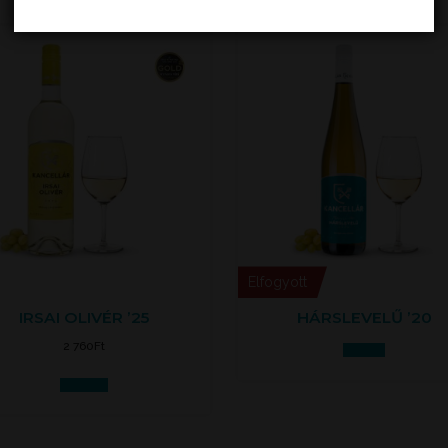
Elfogyott
IRSAI OLIVÉR ’25
HÁRSLEVELŰ ’20
2 760
Ft
Tovább
Kosárba