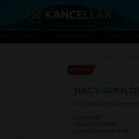
AKTUALITÁSOK
WEBÁRUHÁZ
KAPCSOLAT
KEZDŐLAP
BORAINK
FEHÉRBO
Elfogyott
NAGY-SOMLÓI
Oltalom alatt álló eredetmegjel
Évjárat:
2020
Úrtartalom:
0,75 liter
Alkoholtartalom:
13,5 % vol.