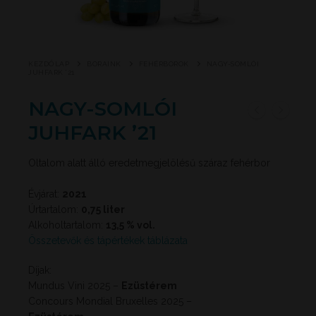
KEZDŐLAP
BORAINK
FEHÉRBOROK
NAGY-SOMLÓI
JUHFARK ’21
NAGY-SOMLÓI
JUHFARK ’21
Oltalom alatt álló eredetmegjelölésű száraz fehérbor
Évjárat:
2021
Úrtartalom:
0,75 liter
Alkoholtartalom:
13,5 % vol.
Összetevők és tápértékek táblázata
Díjak:
Mundus Vini 2025 –
Ezüstérem
Concours Mondial Bruxelles 2025 –