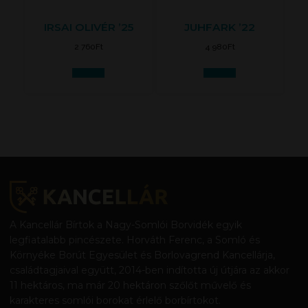
IRSAI OLIVÉR ’25
JUHFARK ’22
2 760
Ft
4 980
Ft
Kosárba
Kosárba
A Kancellár Bírtok a Nagy-Somlói Borvidék egyik
legfiatalabb pincészete. Horváth Ferenc, a Somló és
Környéke Borút Egyesület és Borlovagrend Kancellárja,
családtagjaival együtt, 2014-ben indította új útjára az akkor
11 hektáros, ma már 20 hektáron szőlőt művelő és
karakteres somlói borokat érlelő borbírtokot.