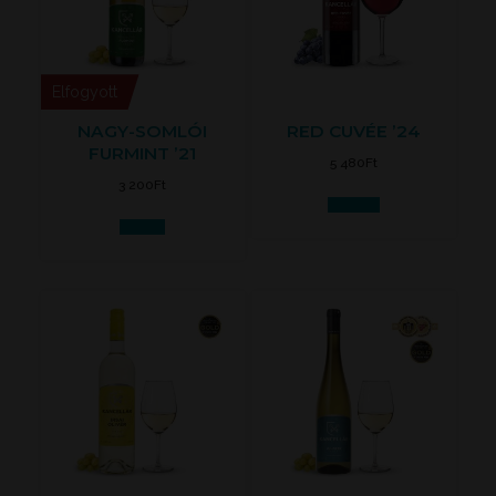
Elfogyott
NAGY-SOMLÓI
RED CUVÉE ’24
FURMINT ’21
5 480
Ft
3 200
Ft
Kosárba
Tovább