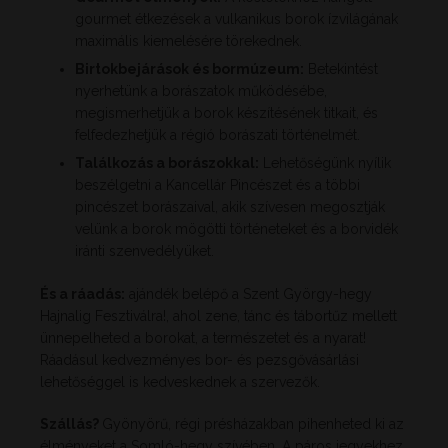
gourmet étkezések a vulkanikus borok ízvilágának
maximális kiemelésére törekednek.
Birtokbejárások és bormúzeum:
Betekintést
nyerhetünk a borászatok működésébe,
megismerhetjük a borok készítésének titkait, és
felfedezhetjük a régió borászati történelmét.
Találkozás a borászokkal:
Lehetőségünk nyílik
beszélgetni a Kancellár Pincészet és a többi
pincészet borászaival, akik szívesen megosztják
velünk a borok mögötti történeteket és a borvidék
iránti szenvedélyüket.
És a ráadás:
ajándék belépő a Szent György-hegy
Hajnalig Fesztiválra!, ahol zene, tánc és tábortűz mellett
ünnepelheted a borokat, a természetet és a nyarat!
Ráadásul kedvezményes bor- és pezsgővásárlási
lehetőséggel is kedveskednek a szervezők.
Szállás?
Gyönyörű, régi présházakban pihenheted ki az
élményeket a Somló-hegy szívében. A páros jegyekhez