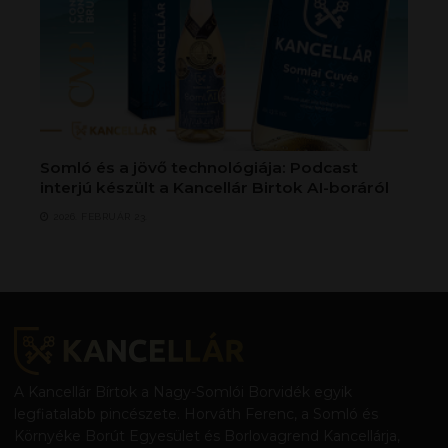
Somló és a jövő technológiája: Podcast
interjú készült a Kancellár Birtok AI-boráról
2026. FEBRUÁR 23.
A Kancellár Bírtok a Nagy-Somlói Borvidék egyik
legfiatalabb pincészete. Horváth Ferenc, a Somló és
Környéke Borút Egyesület és Borlovagrend Kancellárja,