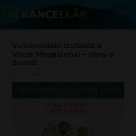
Ugrás
a
tartalomra
Vulkánvidéki ízutazás a
Vince Magazinnal – Irány a
Somló!
2025. MÁJUS 16.