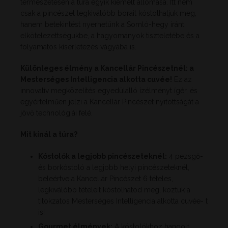
természetesen a túra egyik kiemelt állomása. Itt nem
csak a pincészet legkiválóbb borait kóstolhatjuk meg,
hanem betekintést nyerhetünk a Somló-hegy iránti
elkötelezettségükbe, a hagyományok tiszteletébe és a
folyamatos kísérletezés vágyába is.
Különleges élmény a Kancellár Pincészetnél: a
Mesterséges Intelligencia alkotta cuvée!
Ez az
innovatív megközelítés egyedülálló ízélményt ígér, és
egyértelműen jelzi a Kancellár Pincészet nyitottságát a
jövő technológiái felé.
Mit kínál a túra?
Kóstolók a legjobb pincészeteknél:
4 pezsgő-
és borkóstoló a legjobb helyi pincészeteknél,
beleértve a Kancellár Pincészet 6 tételes,
legkiválóbb tételeit kóstolhatod meg, köztük a
titokzatos Mesterséges Intelligencia alkotta cuvée- t
is!
Gourmet élmények:
A kóstolókhoz hangolt