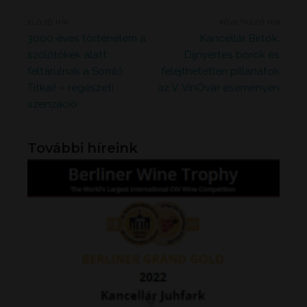
Bejegyzés
ELŐZŐ HÍR
KÖVETKEZŐ HÍR
navigáció
Previous
Next
3000 éves történelem a
Kancellár Birtok:
post:
post:
szőlőtőkék alatt:
Díjnyertes borok és
feltárulnak a Somló
felejthetetlen pillanatok
Titkai! – régészeti
az V. VinÓvár eseményen
szenzáció
További híreink