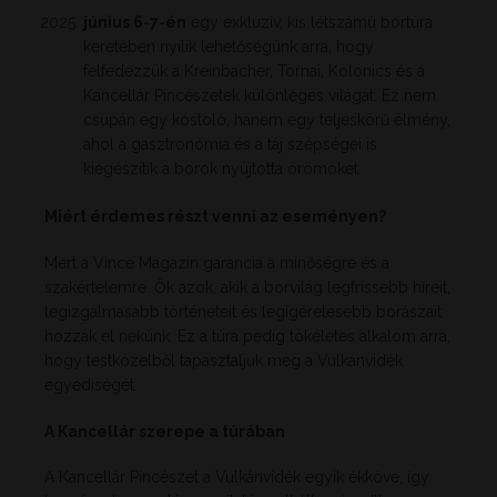
június 6-7-én
egy exkluzív, kis létszámú bortúra
keretében nyílik lehetőségünk arra, hogy
felfedezzük a Kreinbacher, Tornai, Kolonics és a
Kancellár Pincészetek különleges világát. Ez nem
csupán egy kóstoló, hanem egy teljeskörű élmény,
ahol a gasztronómia és a táj szépségei is
kiegészítik a borok nyújtotta örömöket.
Miért érdemes részt venni az eseményen?
Mert a Vince Magazin garancia a minőségre és a
szakértelemre. Ők azok, akik a borvilág legfrissebb híreit,
legizgalmasabb történeteit és legígéretesebb borászait
hozzák el nekünk. Ez a túra pedig tökéletes alkalom arra,
hogy testközelből tapasztaljuk meg a Vulkánvidék
egyediségét.
A Kancellár szerepe a túrában
A Kancellár Pincészet a Vulkánvidék egyik ékköve, így