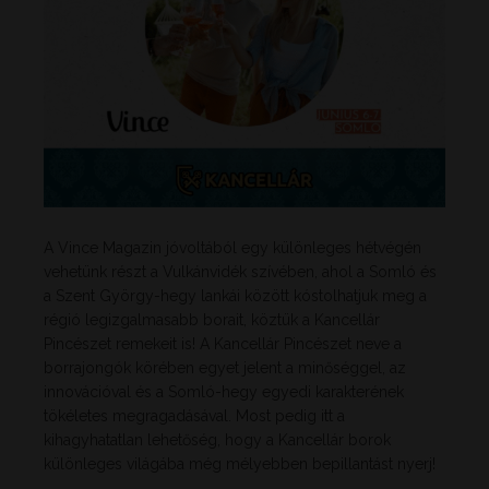
A Vince Magazin jóvoltából egy különleges hétvégén
vehetünk részt a Vulkánvidék szívében, ahol a Somló és
a Szent György-hegy lankái között kóstolhatjuk meg a
régió legizgalmasabb borait, köztük a Kancellár
Pincészet remekeit is! A Kancellár Pincészet neve a
borrajongók körében egyet jelent a minőséggel, az
innovációval és a Somló-hegy egyedi karakterének
tökéletes megragadásával. Most pedig itt a
kihagyhatatlan lehetőség, hogy a Kancellár borok
különleges világába még mélyebben bepillantást nyerj!