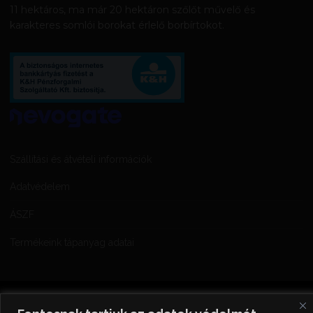
11 hektáros, ma már 20 hektáron szőlőt művelő és
karakteres somlói borokat érlelő borbírtokot.
Szállítási és átvételi információk
Adatvédelem
ÁSZF
Termékeink tápanyag adatai