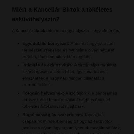
Miért a Kancellár Birtok a tökéletes
esküvőhelyszín?
A Kancellár Birtok több mint egy helyszín – egy életérzés.
Egyedülálló környezet:
A Somló hegy páratlan
természeti szépsége és nyugalma olyan hátteret
biztosít, ami semmihez sem fogható.
Intimitás és exkluzivitás:
A birtok teljes területét
kizárólagosan a tiétek lehet, így zavartalanul
élvezhetitek a nagy nap minden pillanatát a
szeretteitekkel.
Fotogén helyszínek:
A szőlősorok, a panorámás
teraszok és a birtok rusztikus-elegáns épületei
tökéletes fotókulisszát nyújtanak.
Rugalmasság és szakértelem:
Tapasztalt
csapatunk mindenben segít, hogy az esküvőtök
pontosan olyan legyen, amilyennek megálmodtátok,