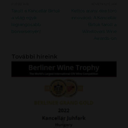
Bejegyzés
ELŐZŐ HÍR
KÖVETKEZŐ HÍR
navigáció
Previous
Next
Tarolt a Kancellár Birtok
Kettős arany, élre törő
post:
post:
a világ egyik
innováció: A Kancellár
legrangosabb
Birtok tarolt a
borversenyén!
Winelovers Wine
Awards-on
További híreink