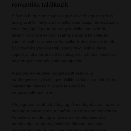
romantika találkozik
A Somló hegy nem csupán egy borvidék; egy misztikus,
energiával teli hely, ahol a vulkanikus talajon termett szőlő
és a lenyűgöző panoráma egyedülálló atmoszférát
teremt. Veronika és Laci számára is ez a különleges
vonzerő volt az, amiért a Kancellár Birtokot választották.
Egy olyan helyet kerestek, amely távol esik a város
zajától, ahol a természet közelsége és a birtok intimitása
adja meg az esemény alaphangulatát.
A szőlőtőkék végtelen sorai között sétálva, a
tanúhegyekre nyíló lélegzetelállító kilátással a háttérben a
ceremónia minden pillanata felemelő és
megismételhetetlen volt.
A levegőben izzott a boldogság. A vendégek arcán őszinte
mosoly, a páron pedig a határtalan szerelem tükröződött.
Az esküvő minden apró részlete – a dekorációtól a
menüsorig – a pár egyéniségét tükrözte, mi pedig
büszkék voltunk rá, hogy segíthettünk megvalósítani