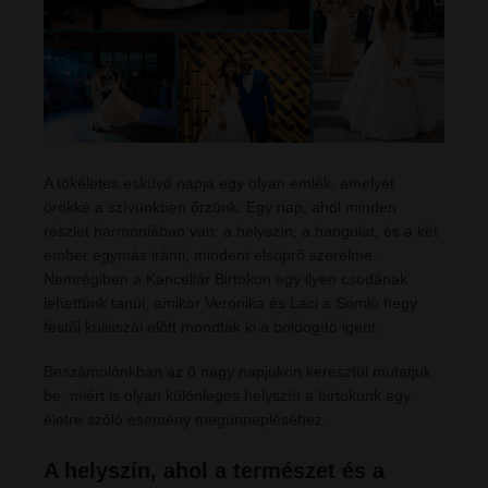
A tökéletes esküvő napja egy olyan emlék, amelyet
örökké a szívünkben őrzünk. Egy nap, ahol minden
részlet harmóniában van: a helyszín, a hangulat, és a két
ember egymás iránti, mindent elsöprő szerelme.
Nemrégiben a Kancellár Birtokon egy ilyen csodának
lehettünk tanúi, amikor Veronika és Laci a Somló hegy
festői kulisszái előtt mondták ki a boldogító igent.
Beszámolónkban az ő nagy napjukon keresztül mutatjuk
be, miért is olyan különleges helyszín a birtokunk egy
életre szóló esemény megünnepléséhez.
A helyszín, ahol a természet és a