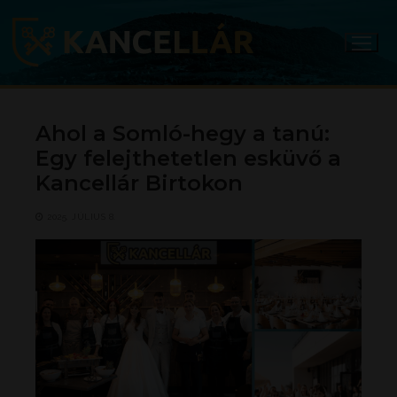
Ugrás
a
tartalomra
Ahol a Somló-hegy a tanú:
Egy felejthetetlen esküvő a
Kancellár Birtokon
2025. JÚLIUS 8.