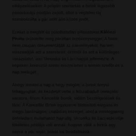
elképzeléseiket. A polgári szertartás a birtok legszebb
panorámájú pontján zajlott, ahol a végtelen táj
szimbolizálta a pár előtt álló közös jövőt.
Ezeket a meghitt és pótolhatatlan pillanatokat
Kálóczi
Photo
örökítette meg páratlan érzékenységgel. A fotók
nem csupán dokumentálják az eseményeket, hanem
visszaadják azt a szeretetet, örömöt és azt a különleges
varázslatot, ami Veronika és Laci napját jellemezte. A
képeken keresztül szinte érezni lehet a somlói szellőt és a
nap melegét.
Ahogy lement a nap a hegy mögött, a birtok fényei
felragyogtak, és kezdetét vette a felszabadult ünneplés:
vacsora, finom Kancellár borok, vidám beszélgetések és
tánc. A Kancellár Birtok egyszerre biztosított elegáns és
mégis barátságos, családias közeget, ahol a vendégsereg
önfeledten mulathatott hajnalig. Veronika és Laci esküvője
tökéletes példája volt annak, hogyan válik a birtok egy
napra a pár saját, privát kis birodalmává.