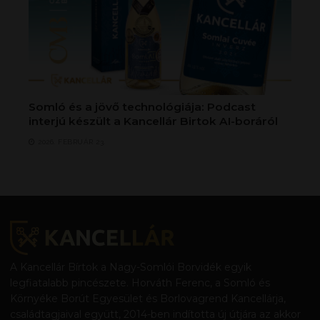
Somló és a jövő technológiája: Podcast
interjú készült a Kancellár Birtok AI-boráról
2026. FEBRUÁR 23.
A Kancellár Bírtok a Nagy-Somlói Borvidék egyik
legfiatalabb pincészete. Horváth Ferenc, a Somló és
Környéke Borút Egyesület és Borlovagrend Kancellárja,
családtagjaival együtt, 2014-ben indította új útjára az akkor