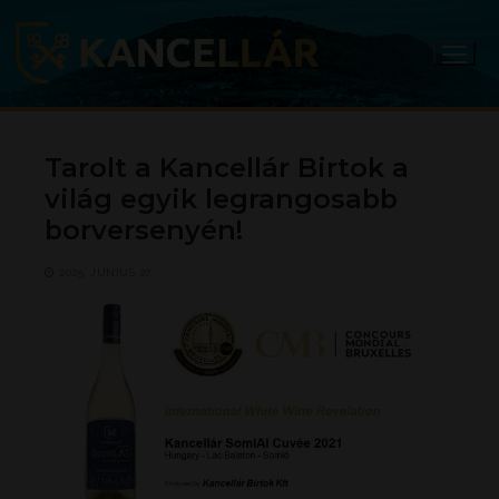
Ugrás
a
tartalomra
Tarolt a Kancellár Birtok a
világ egyik legrangosabb
borversenyén!
2025. JÚNIUS 27.