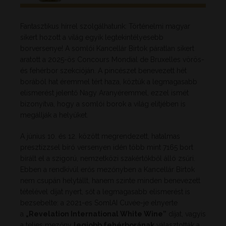
Fantasztikus hírrel szolgálhatunk: Történelmi magyar
sikert hozott a világ egyik legtekintélyesebb
borversenye! A somlói Kancellár Birtok páratlan sikert
aratott a 2025-ös Concours Mondial de Bruxelles vörös-
és fehérbor szekcióján. A pincészet benevezett hét
borából hat éremmel tért haza, köztük a legmagasabb
elismerést jelentő Nagy Aranyéremmel, ezzel ismét
bizonyítva, hogy a somlói borok a világ elitjében is
megállják a helyüket.
A június 10. és 12. között megrendezett, hatalmas
presztízzsel bíró versenyen idén több mint 7165 bort
bírált el a szigorú, nemzetközi szakértőkből álló zsűri.
Ebben a rendkívül erős mezőnyben a Kancellár Birtok
nem csupán helytállt, hanem szinte minden benevezett
tételével díjat nyert, sőt a legmagasabb elismerést is
bezsebelte: a 2021-es SomlAI Cuvée-je elnyerte
a
„Revelation International White Wine”
díjat, vagyis
a teljes mezőny
legjobb fehérborának
választották a