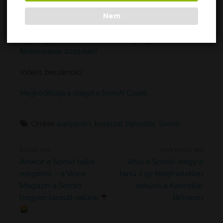
Nem
Ajánljuk figyelmetekbe a Vince Magazin cikkét is :
Egy magyar bort választottak a világ legjobb
fehérborának 2025-ben!
Videós beszámoló:
Meghódíthatja a világot a SomlAI Cuvée
Címkék
aranyérem
,
borászat
,
Kancellár
,
Somló
Bejegyzés
ELŐZŐ HÍR
KÖVETKEZŐ HÍR
navigáció
Previous
Next
Amikor a Somló lelke
Ahol a Somló-hegy a
post:
post:
megérint – a Vince
tanú: Egy felejthetetlen
Magazin a Somló
esküvő a Kancellár
hegyen lassult velünk
Birtokon