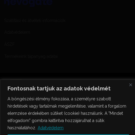
Szállítási és átvételi információk
Adatvédelem
ÁSZF
Termékeink tápanyag adatai
Fontosnak tartjuk az adatok védelmét
A böngészési élmény fokozása, a személyre szabott
hirdetések vagy tartalmak megjelenítése, valamint a forgalom
elemzése érdekében sütiket (cookie) használunk. A "Mindet
© 2018 Kancellár Bírtok a Nagy-Somlói Borvidék. |
Powered by Stemma
Design
elfogadom" gombra kattintva hozzájárulhat a sütik
használatához.
Adatvédelem